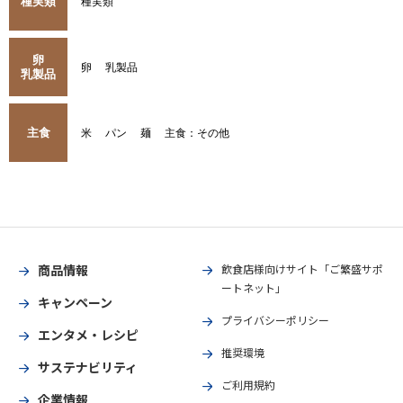
種実類
種実類
卵
卵
乳製品
乳製品
主食
米
パン
麺
主食：その他
商品情報
飲食店様向けサイト「ご繁盛サポ
ートネット」
キャンペーン
プライバシーポリシー
エンタメ・レシピ
推奨環境
サステナビリティ
ご利用規約
企業情報