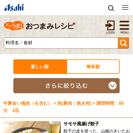
新しい順
簡単順
牛豚合い挽肉（を含む） > 肉(豚肉：挽き肉) > 調理時間：60
分 1品
サモサ風揚げ餃子
餃子の皮を使った、山椒のきいたお