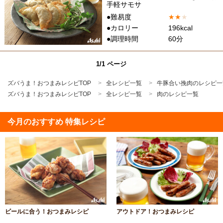
手軽サモサ
●難易度
★
★
★
●カロリー
196kcal
●調理時間
60分
1/1 ページ
ズバうま！おつまみレシピTOP
全レシピ一覧
牛豚合い挽肉のレシピ一
ズバうま！おつまみレシピTOP
全レシピ一覧
肉のレシピ一覧
今月のおすすめ 特集レシピ
ビールに合う！おつまみレシピ
アウトドア！おつまみレシピ