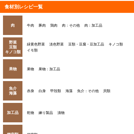
食材別レシピ一覧
肉
牛肉
豚肉
鶏肉
肉：その他
肉：加工品
野菜
緑黄色野菜
淡色野菜
豆類・豆腐・豆加工品
キノコ類
豆類
イモ類
キノコ類
果物
果物
果物：加工品
魚介
赤身
白身
甲殻類
海藻
魚介：その他
貝類
海藻
加工品
乾物
練り製品
漬物