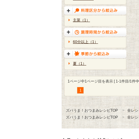
主菜（1）
60分以上（1）
夏（1）
1ページ中1ページ目を表示 [ 1-1件目/1件中 
1
ズバうま！おつまみレシピTOP
全レシ
ズバうま！おつまみレシピTOP
全レシ