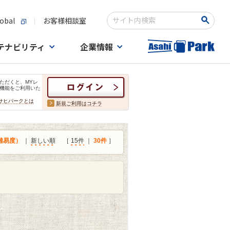
obal
お客様相談室
検索キーワード入力
テナビリティ
企業情報
ただくと、MYレ
機能をご利用いた
サヒパークとは
新規ご利用はコチラ
難易度）
｜
新しい順
［
15件
｜
30件
］