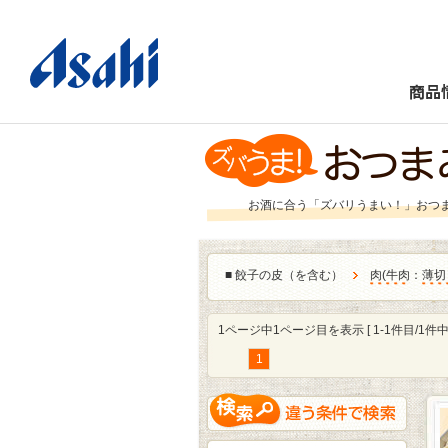
商品
お酒に合う「ズバリうまい！」おつ
■
餃子の皮（を含む）
肉
(
牛肉
：
薄切
1ページ中1ページ目を表示 [ 1-1件目/1件中 
1