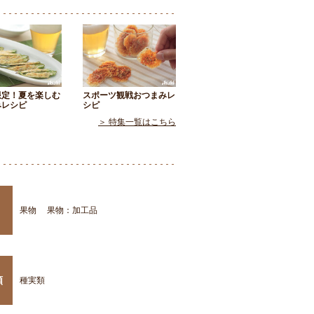
限定！夏を楽しむ
スポーツ観戦おつまみレ
みレシピ
シピ
＞ 特集一覧はこちら
果物
果物：加工品
類
種実類