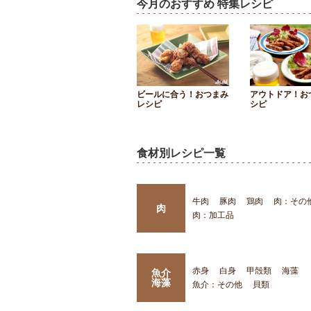
今月のおすすめ 特集レシピ
ビールに合う！おつまみ
アウトドア！お
レシピ
シピ
食材別レシピ一覧
牛肉
豚肉
鶏肉
肉：その
肉
肉：加工品
赤身
白身
甲殻類
海藻
魚介
海藻
魚介：その他
貝類