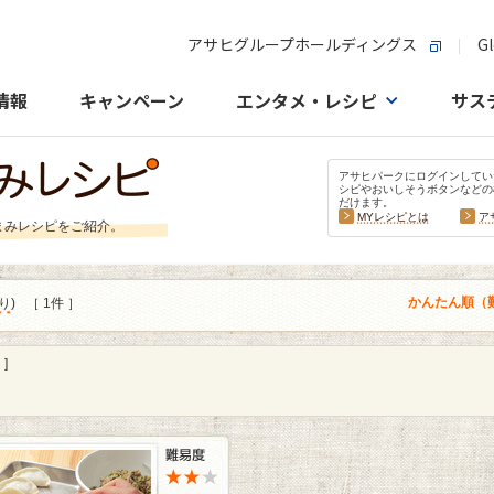
アサヒグループホールディングス
Gl
情報
キャンペーン
エンタメ・レシピ
サス
アサヒパークにログインしてい
シピやおいしそうボタンなどの
だけます。
MYレシピとは
ア
まみレシピをご紹介。
かんたん順（
り
)
［ 1件 ］
]