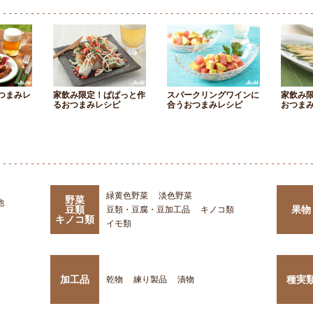
つまみレ
家飲み限定！ぱぱっと作
スパークリングワインに
家飲み
るおつまみレシピ
合うおつまみレシピ
おつま
緑黄色野菜
淡色野菜
野菜
他
豆類
果物
豆類・豆腐・豆加工品
キノコ類
キノコ類
イモ類
加工品
種実
乾物
練り製品
漬物