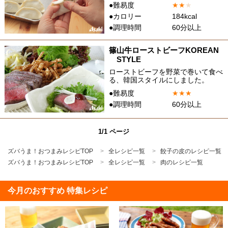
●難易度
★
★
★
●カロリー
184kcal
●調理時間
60分以上
篠山牛ローストビーフKOREAN
STYLE
ローストビーフを野菜で巻いて食べ
る、韓国スタイルにしました。
●難易度
★
★
★
●調理時間
60分以上
1/1 ページ
ズバうま！おつまみレシピTOP
全レシピ一覧
餃子の皮のレシピ一覧
ズバうま！おつまみレシピTOP
全レシピ一覧
肉のレシピ一覧
今月のおすすめ 特集レシピ