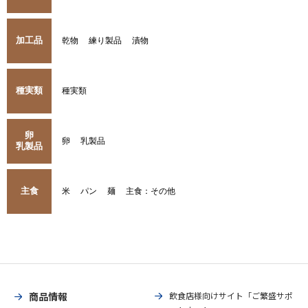
加工品
乾物
練り製品
漬物
種実類
種実類
卵
卵
乳製品
乳製品
主食
米
パン
麺
主食：その他
商品情報
飲食店様向けサイト「ご繁盛サポ