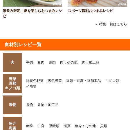
家飲み限定！夏を楽しむおつまみレシ
スポーツ観戦おつまみレシピ
ピ
＞ 特集一覧はこちら
食材別レシピ一覧
肉
牛肉
豚肉
鶏肉
肉：その他
肉：加工品
野菜
緑黄色野菜
淡色野菜
豆類・豆腐・豆加工品
キノコ類
豆類
イモ類
キノコ類
果物
果物
果物：加工品
魚介
赤身
白身
甲殻類
海藻
魚介：その他
貝類
海藻