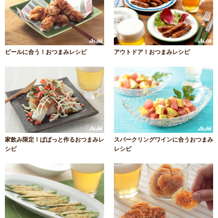
ビールに合う！おつまみレシピ
アウトドア！おつまみレシピ
家飲み限定！ぱぱっと作るおつまみレ
スパークリングワインに合うおつまみ
シピ
レシピ