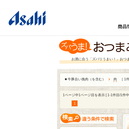
商品
お酒に合う「ズバリうまい！」おつ
■
牛豚合い挽肉（を含む）
肉
［ 1
1ページ中1ページ目を表示 [ 1-1件目/1件中 
1