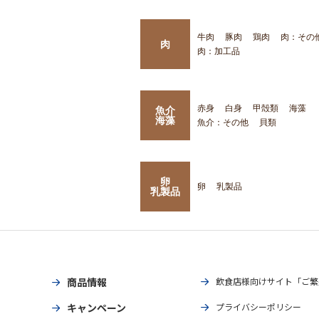
牛肉
豚肉
鶏肉
肉：その
肉
肉：加工品
赤身
白身
甲殻類
海藻
魚介
海藻
魚介：その他
貝類
卵
卵
乳製品
乳製品
商品情報
飲食店様向けサイト「ご繁
キャンペーン
プライバシーポリシー