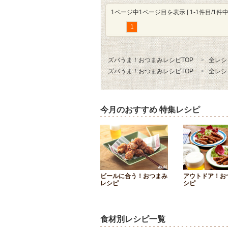
1ページ中1ページ目を表示 [ 1-1件目/1件中 
1
ズバうま！おつまみレシピTOP
全レシ
ズバうま！おつまみレシピTOP
全レシ
今月のおすすめ 特集レシピ
ビールに合う！おつまみ
アウトドア！お
レシピ
シピ
食材別レシピ一覧