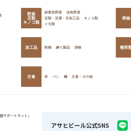
緑黄色野菜
淡色野菜
野菜
他
豆類
果物
豆類・豆腐・豆加工品
キノコ類
キノコ類
イモ類
加工品
種実
乾物
練り製品
漬物
主食
米
パン
麺
主食：その他
盛サポートネット」
アサヒビール公式SNS