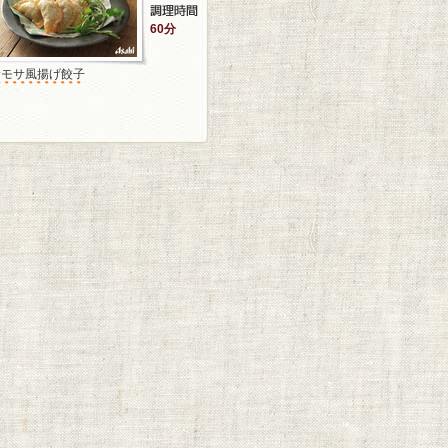
60分
サモサ風揚げ餃子