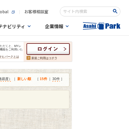
obal
お客様相談室
検索キーワード入力
テナビリティ
企業情報
ただくと、MYレ
機能をご利用いた
サヒパークとは
新規ご利用はコチラ
難易度）
｜
新しい順
［
15件
｜
30件
］