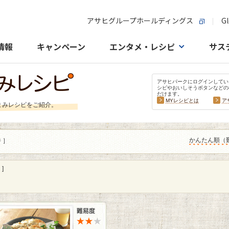
アサヒグループホールディングス
Gl
情報
キャンペーン
エンタメ・レシピ
サス
アサヒパークにログインしてい
シピやおいしそうボタンなどの
だけます。
MYレシピとは
ア
まみレシピをご紹介。
かんたん順（
件 ］
]