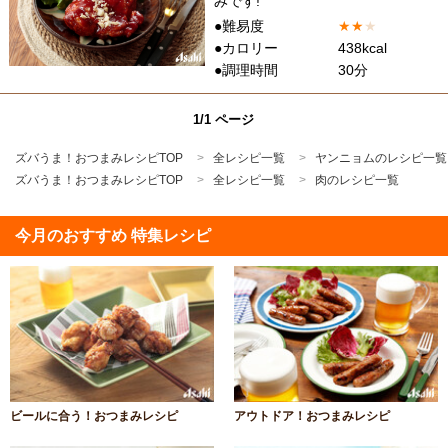
みです!
●難易度
★
★
★
●カロリー
438kcal
●調理時間
30分
1/1 ページ
ズバうま！おつまみレシピTOP
全レシピ一覧
ヤンニョムのレシピ一覧
ズバうま！おつまみレシピTOP
全レシピ一覧
肉のレシピ一覧
今月のおすすめ 特集レシピ
ビールに合う！おつまみレシピ
アウトドア！おつまみレシピ