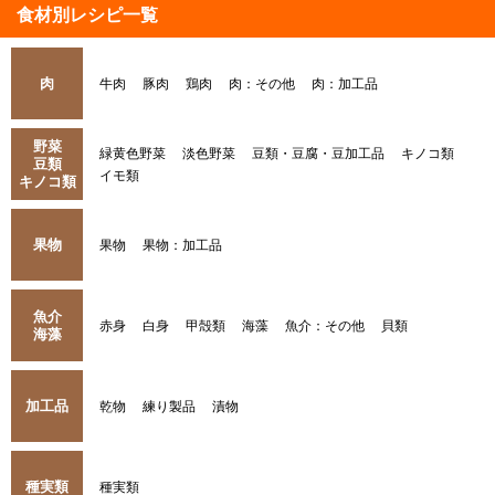
食材別レシピ一覧
肉
牛肉
豚肉
鶏肉
肉：その他
肉：加工品
野菜
緑黄色野菜
淡色野菜
豆類・豆腐・豆加工品
キノコ類
豆類
イモ類
キノコ類
果物
果物
果物：加工品
魚介
赤身
白身
甲殻類
海藻
魚介：その他
貝類
海藻
加工品
乾物
練り製品
漬物
種実類
種実類