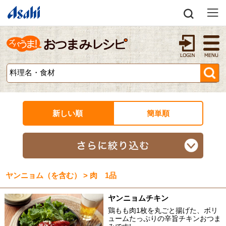
新しい順
簡単順
ヤンニョム（を含む） > 肉 1品
ヤンニョムチキン
鶏もも肉1枚を丸ごと揚げた、ボリ
ュームたっぷりの辛旨チキンおつま