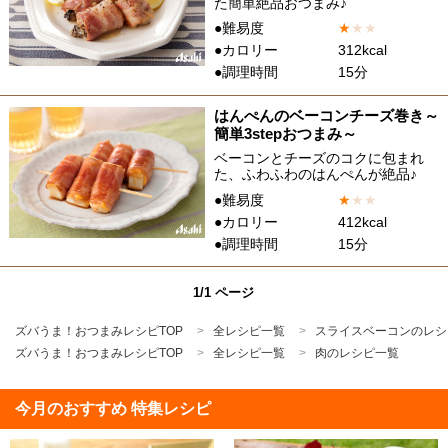
た簡単絶品おつまみ♪
●難易度
★
★
★
●カロリー
312kcal
●調理時間
15分
はんぺんのベーコンチーズ巻き～
簡単3stepおつまみ～
ベーコンとチーズのコクに包まれ
た、ふわふわのはんぺんが絶品♪
●難易度
★
★
★
●カロリー
412kcal
●調理時間
15分
1/1 ページ
ズバうま！おつまみレシピTOP
全レシピ一覧
スライスベーコンのレシ
ズバうま！おつまみレシピTOP
全レシピ一覧
肉のレシピ一覧
今月のおすすめ 特集レシピ