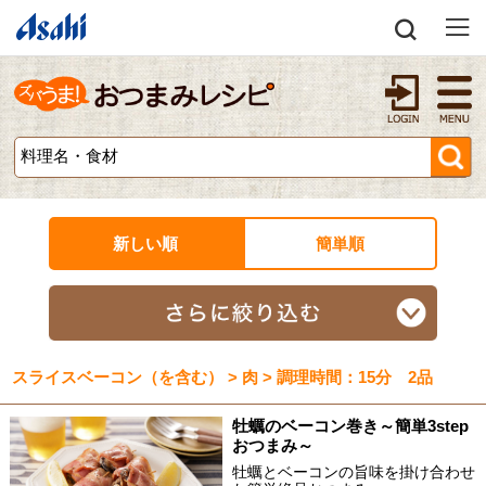
新しい順
簡単順
スライスベーコン（を含む） > 肉 > 調理時間：15分 2品
牡蠣のベーコン巻き～簡単3step
おつまみ～
牡蠣とベーコンの旨味を掛け合わせ