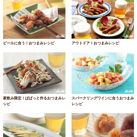
ビールに合う！おつまみレシピ
アウトドア！おつまみレシピ
家飲み限定！ぱぱっと作るおつまみレ
スパークリングワインに合うおつまみ
シピ
レシピ