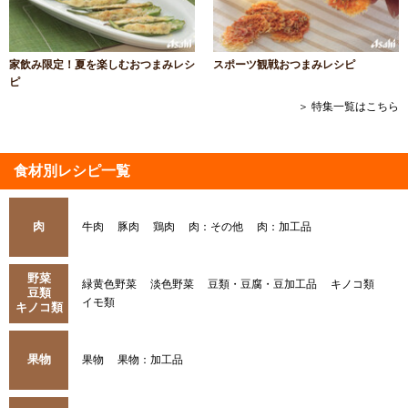
家飲み限定！夏を楽しむおつまみレシ
スポーツ観戦おつまみレシピ
ピ
＞ 特集一覧はこちら
食材別レシピ一覧
肉
牛肉
豚肉
鶏肉
肉：その他
肉：加工品
野菜
緑黄色野菜
淡色野菜
豆類・豆腐・豆加工品
キノコ類
豆類
イモ類
キノコ類
果物
果物
果物：加工品