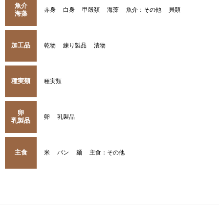
魚介
赤身
白身
甲殻類
海藻
魚介：その他
貝類
海藻
加工品
乾物
練り製品
漬物
種実類
種実類
卵
卵
乳製品
乳製品
主食
米
パン
麺
主食：その他