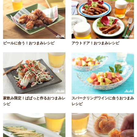
ビールに合う！おつまみレシピ
アウトドア！おつまみレシピ
家飲み限定！ぱぱっと作るおつまみレ
スパークリングワインに合うおつまみ
シピ
レシピ