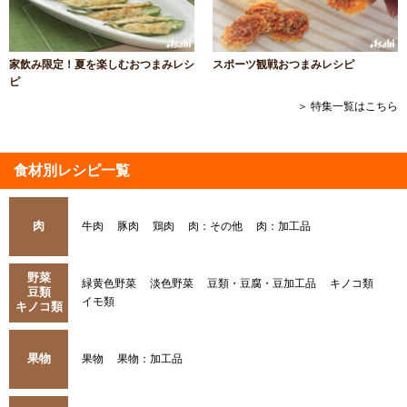
家飲み限定！夏を楽しむおつまみレシ
スポーツ観戦おつまみレシピ
ピ
＞ 特集一覧はこちら
食材別レシピ一覧
肉
牛肉
豚肉
鶏肉
肉：その他
肉：加工品
野菜
緑黄色野菜
淡色野菜
豆類・豆腐・豆加工品
キノコ類
豆類
イモ類
キノコ類
果物
果物
果物：加工品