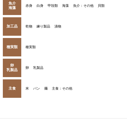
魚介
赤身
白身
甲殻類
海藻
魚介：その他
貝類
海藻
加工品
乾物
練り製品
漬物
種実類
種実類
卵
卵
乳製品
乳製品
主食
米
パン
麺
主食：その他