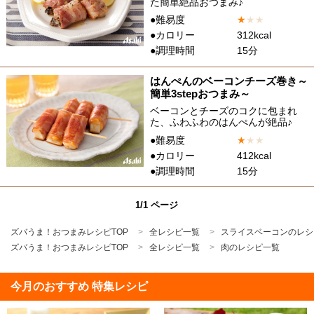
た簡単絶品おつまみ♪
●難易度
★
★
★
●カロリー
312kcal
●調理時間
15分
はんぺんのベーコンチーズ巻き～
簡単3stepおつまみ～
ベーコンとチーズのコクに包まれ
た、ふわふわのはんぺんが絶品♪
●難易度
★
★
★
●カロリー
412kcal
●調理時間
15分
1/1 ページ
ズバうま！おつまみレシピTOP
全レシピ一覧
スライスベーコンのレシ
ズバうま！おつまみレシピTOP
全レシピ一覧
肉のレシピ一覧
今月のおすすめ 特集レシピ