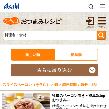
新しい順
簡単順
スライスベーコン（を含む） > 肉 > 調理時間：15分 2品
牡蠣のベーコン巻き～簡単3step
おつまみ～
牡蠣とベーコンの旨味を掛け合わせ