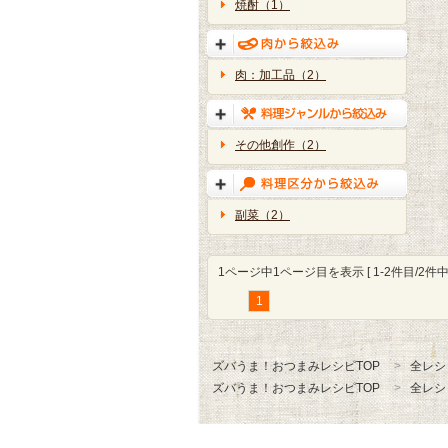
焼酎（1）
肉：加工品（2）
その他創作（2）
副菜（2）
1ページ中1ページ目を表示 [ 1-2件目/2件中 
1
ズバうま！おつまみレシピTOP
全レシ
ズバうま！おつまみレシピTOP
全レシ