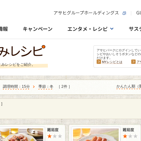
アサヒグループホールディングス
Gl
情報
キャンペーン
エンタメ・レシピ
サス
アサヒパークにログインしてい
シピやおいしそうボタンなどの
だけます。
MYレシピとは
ア
まみレシピをご紹介。
かんたん順（
調理時間：15分
季節：冬
［ 2件 ］
]