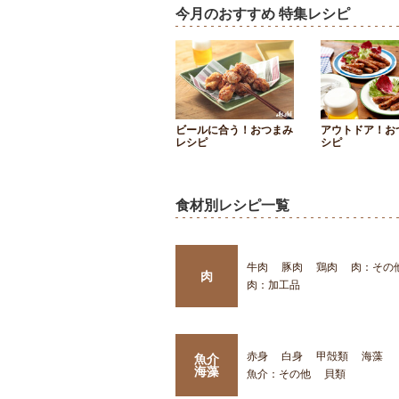
今月のおすすめ 特集レシピ
ビールに合う！おつまみ
アウトドア！お
レシピ
シピ
食材別レシピ一覧
牛肉
豚肉
鶏肉
肉：その
肉
肉：加工品
赤身
白身
甲殻類
海藻
魚介
海藻
魚介：その他
貝類