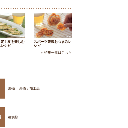
限定！夏を楽しむ
スポーツ観戦おつまみレ
みレシピ
シピ
＞ 特集一覧はこちら
果物
果物：加工品
類
種実類