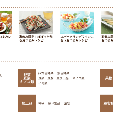
つまみレ
家飲み限定！ぱぱっと作
スパークリングワインに
家飲み
るおつまみレシピ
合うおつまみレシピ
おつま
緑黄色野菜
淡色野菜
野菜
他
豆類
果物
豆類・豆腐・豆加工品
キノコ類
キノコ類
イモ類
加工品
種実
乾物
練り製品
漬物