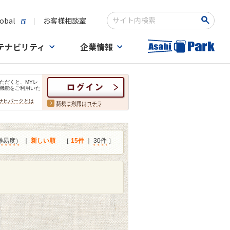
obal
お客様相談室
検索キーワード入力
テナビリティ
企業情報
ただくと、MYレ
機能をご利用いた
サヒパークとは
新規ご利用はコチラ
難易度）
｜
新しい順
［
15件
｜
30件
］