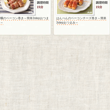
15分
15分
蠣のベーコン巻き～簡単3stepおつま
はんぺんのベーコンチーズ巻き～簡単
み～
3stepおつまみ～