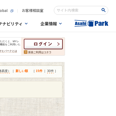
obal
お客様相談室
検索キーワード入力
テナビリティ
企業情報
ただくと、MYレ
機能をご利用いた
サヒパークとは
新規ご利用はコチラ
難易度）
｜
新しい順
［
15件
｜
30件
］