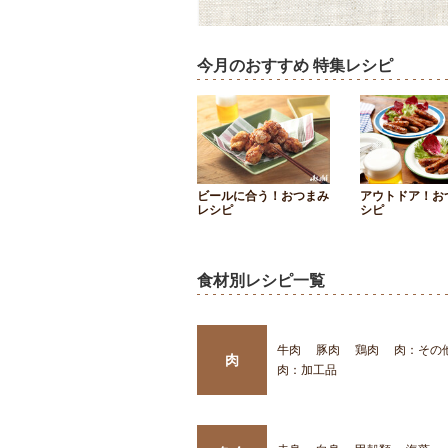
今月のおすすめ 特集レシピ
ビールに合う！おつまみ
アウトドア！お
レシピ
シピ
食材別レシピ一覧
牛肉
豚肉
鶏肉
肉：その
肉
肉：加工品