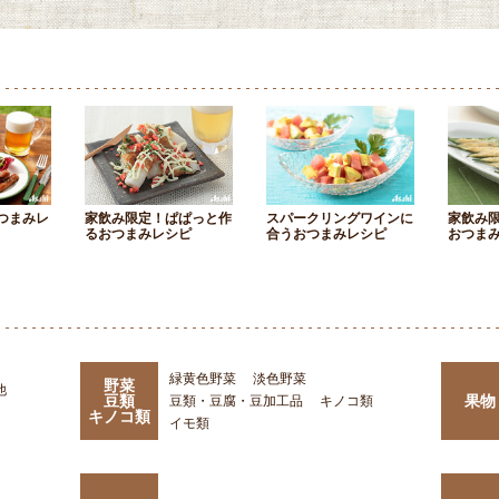
つまみレ
家飲み限定！ぱぱっと作
スパークリングワインに
家飲み
るおつまみレシピ
合うおつまみレシピ
おつま
緑黄色野菜
淡色野菜
野菜
他
豆類
果物
豆類・豆腐・豆加工品
キノコ類
キノコ類
イモ類