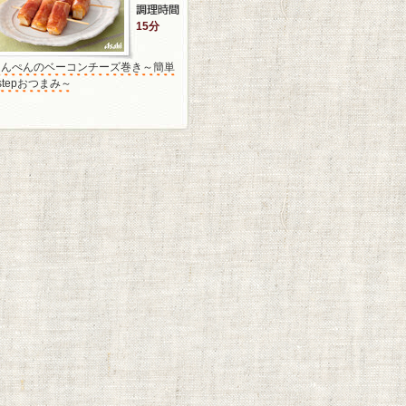
15分
はんぺんのベーコンチーズ巻き～簡単
stepおつまみ～