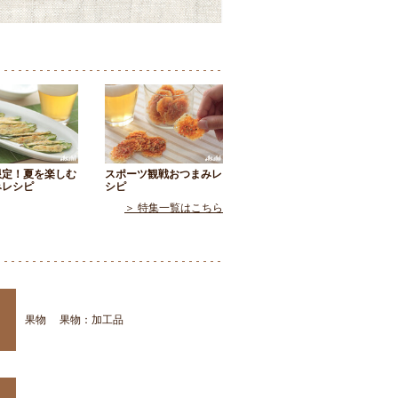
限定！夏を楽しむ
スポーツ観戦おつまみレ
みレシピ
シピ
＞ 特集一覧はこちら
果物
果物：加工品