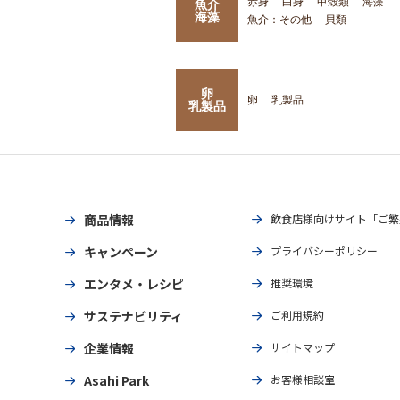
赤身
白身
甲殻類
海藻
魚介
海藻
魚介：その他
貝類
卵
卵
乳製品
乳製品
商品情報
飲食店様向けサイト「ご繁
キャンペーン
プライバシーポリシー
エンタメ・レシピ
推奨環境
サステナビリティ
ご利用規約
企業情報
サイトマップ
Asahi Park
お客様相談室