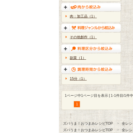
肉：加工品（1）
その他創作（1）
副菜（1）
15分（1）
1ページ中1ページ目を表示 [ 1-1件目/1件中 
1
ズバうま！おつまみレシピTOP
全レシ
ズバうま！おつまみレシピTOP
全レシ