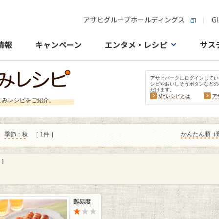
アサヒグループホールディングス
Gl
情報
キャンペーン
エンタメ・レシピ
サス
アサヒパークにログインしてい
シピやおいしそうボタンなどの
だけます。
MYレシピとは
ア
まみレシピをご紹介。
かんたん順（
季節：秋
［ 1件 ］
]