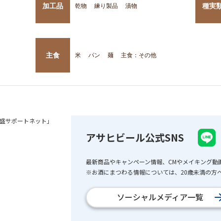
加工品
種実
乾物
練り製品
漬物
主食
米
パン
麺
主食：その他
盛サポートネット」
アサヒビール公式SNS
最新商品やキャンペーン情報、CMやメイキング動
※お酒にまつわる情報については、20歳未満の方へ
ソーシャルメディア一覧