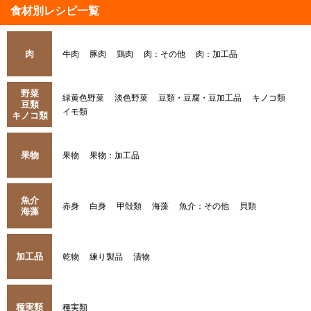
食材別レシピ一覧
肉
牛肉
豚肉
鶏肉
肉：その他
肉：加工品
野菜
緑黄色野菜
淡色野菜
豆類・豆腐・豆加工品
キノコ類
豆類
イモ類
キノコ類
果物
果物
果物：加工品
魚介
赤身
白身
甲殻類
海藻
魚介：その他
貝類
海藻
加工品
乾物
練り製品
漬物
種実類
種実類