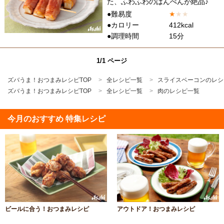
た、ふわふわのはんぺんが絶品♪
●難易度
★
★
★
●カロリー
412kcal
●調理時間
15分
1/1 ページ
ズバうま！おつまみレシピTOP
全レシピ一覧
スライスベーコンのレシ
ズバうま！おつまみレシピTOP
全レシピ一覧
肉のレシピ一覧
今月のおすすめ 特集レシピ
ビールに合う！おつまみレシピ
アウトドア！おつまみレシピ