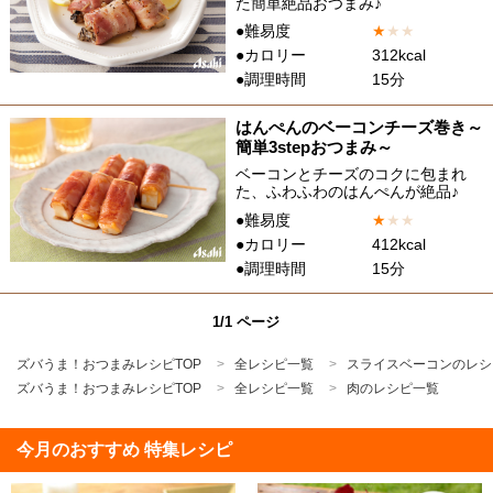
た簡単絶品おつまみ♪
●難易度
★
★
★
●カロリー
312kcal
●調理時間
15分
はんぺんのベーコンチーズ巻き～
簡単3stepおつまみ～
ベーコンとチーズのコクに包まれ
た、ふわふわのはんぺんが絶品♪
●難易度
★
★
★
●カロリー
412kcal
●調理時間
15分
1/1 ページ
ズバうま！おつまみレシピTOP
全レシピ一覧
スライスベーコンのレシ
ズバうま！おつまみレシピTOP
全レシピ一覧
肉のレシピ一覧
今月のおすすめ 特集レシピ