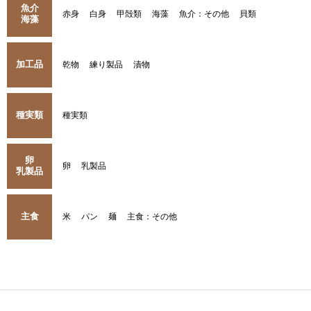
魚介
赤身
白身
甲殻類
海藻
魚介：その他
貝類
海藻
加工品
乾物
練り製品
漬物
種実類
種実類
卵
卵
乳製品
乳製品
主食
米
パン
麺
主食：その他