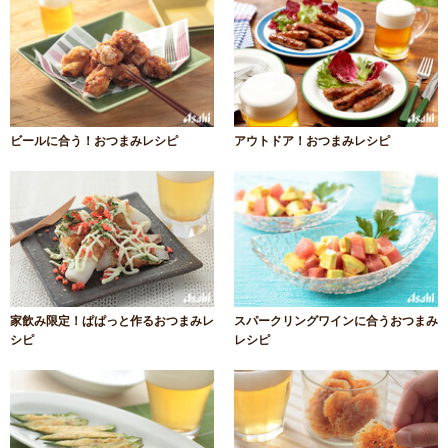
ビールに合う！おつまみレシピ
アウトドア！おつまみレシピ
家飲み限定！ぱぱっと作るおつまみレ
スパークリングワインに合うおつまみ
シピ
レシピ