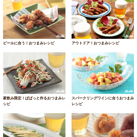
ビールに合う！おつまみレシピ
アウトドア！おつまみレシピ
家飲み限定！ぱぱっと作るおつまみレ
スパークリングワインに合うおつまみ
シピ
レシピ