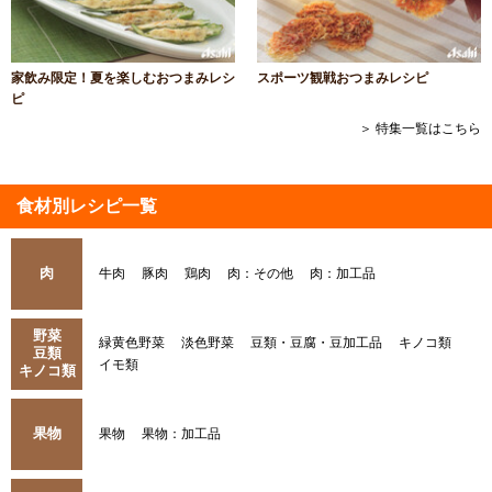
家飲み限定！夏を楽しむおつまみレシ
スポーツ観戦おつまみレシピ
ピ
＞ 特集一覧はこちら
食材別レシピ一覧
肉
牛肉
豚肉
鶏肉
肉：その他
肉：加工品
野菜
緑黄色野菜
淡色野菜
豆類・豆腐・豆加工品
キノコ類
豆類
イモ類
キノコ類
果物
果物
果物：加工品