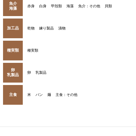
魚介
赤身
白身
甲殻類
海藻
魚介：その他
貝類
海藻
加工品
乾物
練り製品
漬物
種実類
種実類
卵
卵
乳製品
乳製品
主食
米
パン
麺
主食：その他