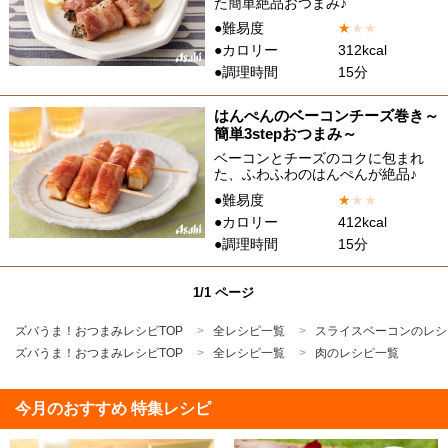
た簡単絶品おつまみ♪
●難易度
★
★
★
●カロリー
312kcal
●調理時間
15分
はんぺんのベーコンチーズ巻き～
簡単3stepおつまみ～
ベーコンとチーズのコクに包まれ
た、ふわふわのはんぺんが絶品♪
●難易度
★
★
★
●カロリー
412kcal
●調理時間
15分
1/1 ページ
ズバうま！おつまみレシピTOP
全レシピ一覧
スライスベーコンのレシ
ズバうま！おつまみレシピTOP
全レシピ一覧
肉のレシピ一覧
今月のおすすめ 特集レシピ