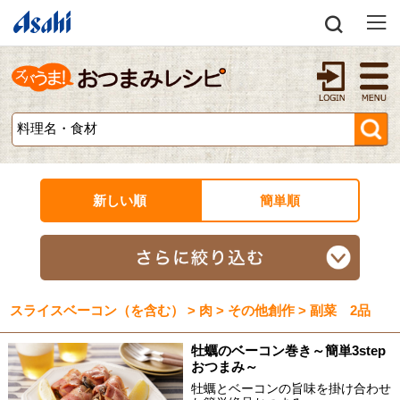
新しい順
簡単順
スライスベーコン（を含む） > 肉 > その他創作 > 副菜 2品
牡蠣のベーコン巻き～簡単3step
おつまみ～
牡蠣とベーコンの旨味を掛け合わせ