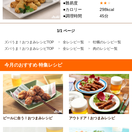
●難易度
★
★
★
●カロリー
298kcal
●調理時間
45分
1/1 ページ
ズバうま！おつまみレシピTOP
全レシピ一覧
牡蠣のレシピ一覧
ズバうま！おつまみレシピTOP
全レシピ一覧
肉のレシピ一覧
今月のおすすめ 特集レシピ
ビールに合う！おつまみレシピ
アウトドア！おつまみレシピ