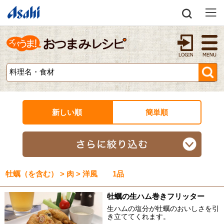
新しい順
簡単順
牡蠣（を含む） > 肉 > 洋風 1品
牡蠣の生ハム巻きフリッター
生ハムの塩分が牡蠣のおいしさを引
き立ててくれます。