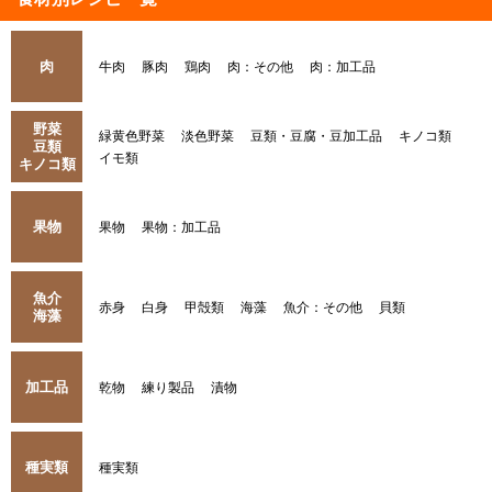
肉
牛肉
豚肉
鶏肉
肉：その他
肉：加工品
野菜
緑黄色野菜
淡色野菜
豆類・豆腐・豆加工品
キノコ類
豆類
イモ類
キノコ類
果物
果物
果物：加工品
魚介
赤身
白身
甲殻類
海藻
魚介：その他
貝類
海藻
加工品
乾物
練り製品
漬物
種実類
種実類