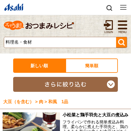
新しい順
簡単順
大豆（を含む） > 肉 > 和風 1品
小松菜と鶏手羽先と大豆の煮込み
フライパンで作れる簡単煮込み料
理。柔らかに煮えた手羽先と、鶏の