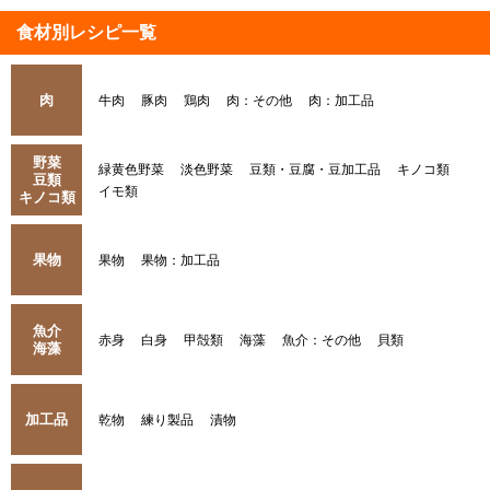
食材別レシピ一覧
肉
牛肉
豚肉
鶏肉
肉：その他
肉：加工品
野菜
緑黄色野菜
淡色野菜
豆類・豆腐・豆加工品
キノコ類
豆類
イモ類
キノコ類
果物
果物
果物：加工品
魚介
赤身
白身
甲殻類
海藻
魚介：その他
貝類
海藻
加工品
乾物
練り製品
漬物