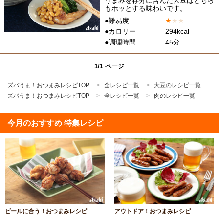
うまみを存分に含んだ大豆はどちら
もホッとする味わいです。
●難易度
★
★
★
●カロリー
294kcal
●調理時間
45分
1/1 ページ
ズバうま！おつまみレシピTOP
全レシピ一覧
大豆のレシピ一覧
ズバうま！おつまみレシピTOP
全レシピ一覧
肉のレシピ一覧
今月のおすすめ 特集レシピ
ビールに合う！おつまみレシピ
アウトドア！おつまみレシピ