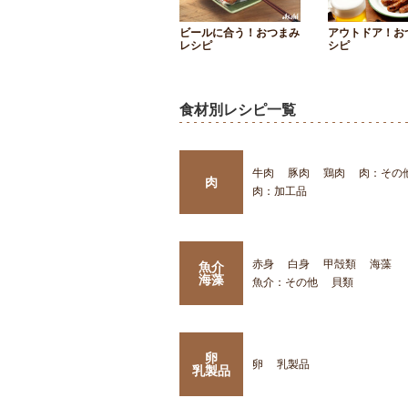
ビールに合う！おつまみ
アウトドア！お
レシピ
シピ
食材別レシピ一覧
牛肉
豚肉
鶏肉
肉：その
肉
肉：加工品
赤身
白身
甲殻類
海藻
魚介
海藻
魚介：その他
貝類
卵
卵
乳製品
乳製品