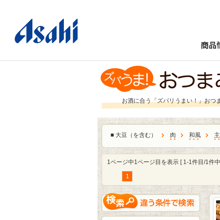
商品
お酒に合う「ズバリうまい！」おつ
■
大豆（を含む）
肉
和風
主
1ページ中1ページ目を表示 [ 1-1件目/1件中 
1