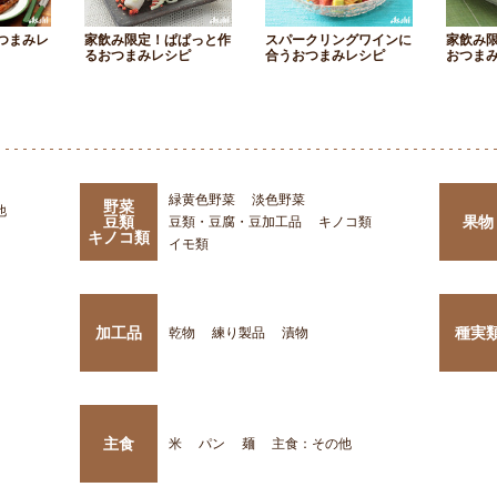
つまみレ
家飲み限定！ぱぱっと作
スパークリングワインに
家飲み
るおつまみレシピ
合うおつまみレシピ
おつま
緑黄色野菜
淡色野菜
野菜
他
豆類
果物
豆類・豆腐・豆加工品
キノコ類
キノコ類
イモ類
加工品
種実
乾物
練り製品
漬物
主食
米
パン
麺
主食：その他