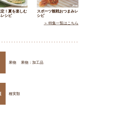
限定！夏を楽しむ
スポーツ観戦おつまみレ
みレシピ
シピ
＞ 特集一覧はこちら
果物
果物：加工品
類
種実類