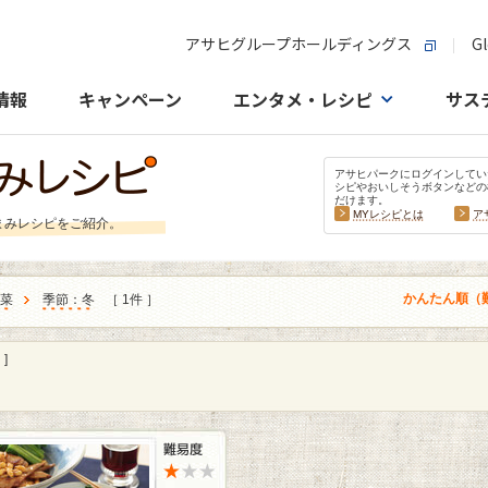
アサヒグループホールディングス
Gl
情報
キャンペーン
エンタメ・レシピ
サス
アサヒパークにログインしてい
シピやおいしそうボタンなどの
だけます。
MYレシピとは
ア
まみレシピをご紹介。
かんたん順（
菜
季節：冬
［ 1件 ］
]