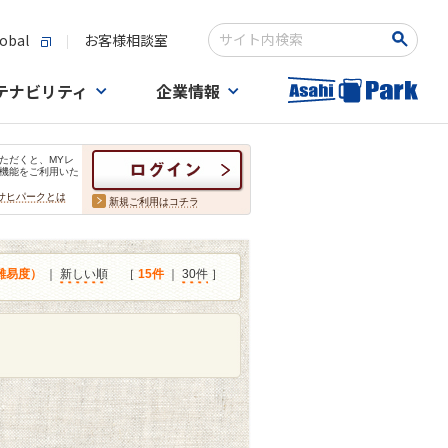
obal
お客様相談室
検索キーワード入力
テナビリティ
企業情報
ただくと、MYレ
機能をご利用いた
サヒパークとは
新規ご利用はコチラ
難易度）
｜
新しい順
［
15件
｜
30件
］