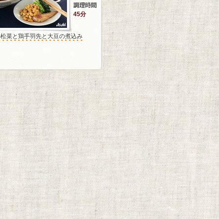
45分
小松菜と鶏手羽先と大豆の煮込み