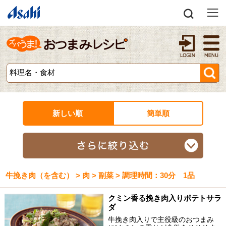
新しい順
簡単順
牛挽き肉（を含む） > 肉 > 副菜 > 調理時間：30分 1品
クミン香る挽き肉入りポテトサラ
ダ
牛挽き肉入りで主役級のおつまみ