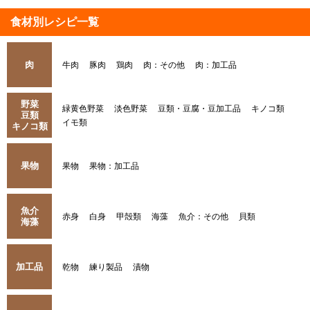
食材別レシピ一覧
肉
牛肉
豚肉
鶏肉
肉：その他
肉：加工品
野菜
緑黄色野菜
淡色野菜
豆類・豆腐・豆加工品
キノコ類
豆類
イモ類
キノコ類
果物
果物
果物：加工品
魚介
赤身
白身
甲殻類
海藻
魚介：その他
貝類
海藻
加工品
乾物
練り製品
漬物