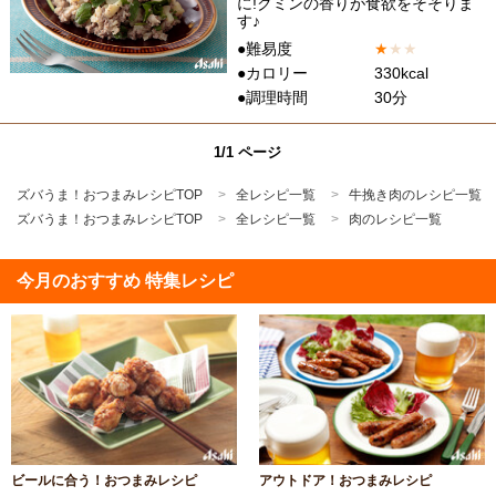
に!クミンの香りが食欲をそそりま
す♪
●難易度
★
★
★
●カロリー
330kcal
●調理時間
30分
1/1 ページ
ズバうま！おつまみレシピTOP
全レシピ一覧
牛挽き肉のレシピ一覧
ズバうま！おつまみレシピTOP
全レシピ一覧
肉のレシピ一覧
今月のおすすめ 特集レシピ
ビールに合う！おつまみレシピ
アウトドア！おつまみレシピ