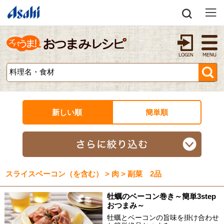
新しい順
簡単順
スライスベーコン（を含む） > 肉 > 副菜 2品
牡蠣のベーコン巻き～簡単3step
おつまみ～
牡蠣とベーコンの旨味を掛け合わせ