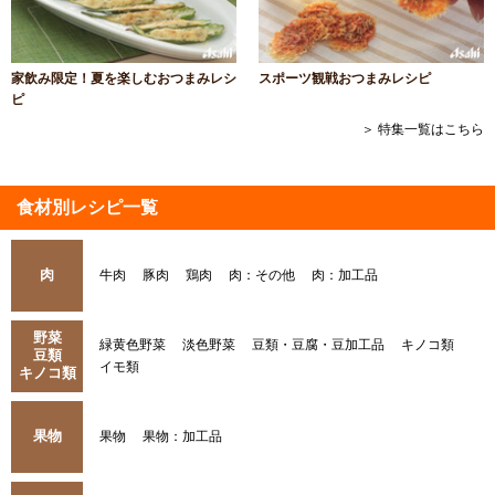
家飲み限定！夏を楽しむおつまみレシ
スポーツ観戦おつまみレシピ
ピ
＞ 特集一覧はこちら
食材別レシピ一覧
肉
牛肉
豚肉
鶏肉
肉：その他
肉：加工品
野菜
緑黄色野菜
淡色野菜
豆類・豆腐・豆加工品
キノコ類
豆類
イモ類
キノコ類
果物
果物
果物：加工品