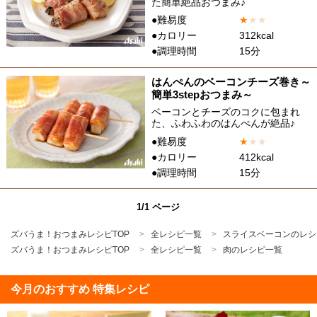
た簡単絶品おつまみ♪
●難易度
★
★
★
●カロリー
312kcal
●調理時間
15分
はんぺんのベーコンチーズ巻き～
簡単3stepおつまみ～
ベーコンとチーズのコクに包まれ
た、ふわふわのはんぺんが絶品♪
●難易度
★
★
★
●カロリー
412kcal
●調理時間
15分
1/1 ページ
ズバうま！おつまみレシピTOP
全レシピ一覧
スライスベーコンのレシ
ズバうま！おつまみレシピTOP
全レシピ一覧
肉のレシピ一覧
今月のおすすめ 特集レシピ