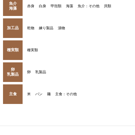
魚介
赤身
白身
甲殻類
海藻
魚介：その他
貝類
海藻
加工品
乾物
練り製品
漬物
種実類
種実類
卵
卵
乳製品
乳製品
主食
米
パン
麺
主食：その他