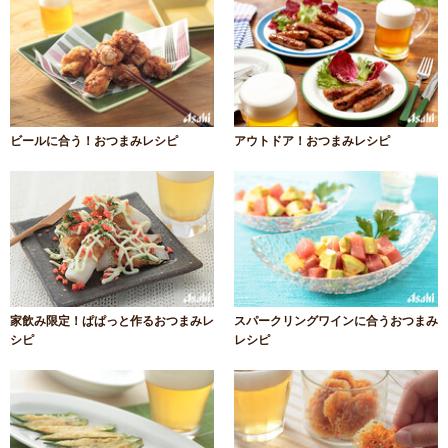
ビールに合う！おつまみレシピ
アウトドア！おつまみレシピ
家飲み限定！ぱぱっと作るおつまみレ
スパークリングワインに合うおつまみ
シピ
レシピ