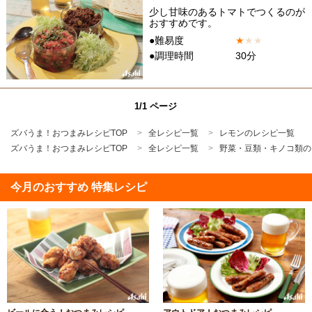
少し甘味のあるトマトでつくるのが
おすすめです。
●難易度
★
★
★
●調理時間
30分
1/1 ページ
ズバうま！おつまみレシピTOP
全レシピ一覧
レモンのレシピ一覧
ズバうま！おつまみレシピTOP
全レシピ一覧
野菜・豆類・キノコ類の
今月のおすすめ 特集レシピ