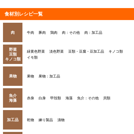
食材別レシピ一覧
肉
牛肉
豚肉
鶏肉
肉：その他
肉：加工品
野菜
緑黄色野菜
淡色野菜
豆類・豆腐・豆加工品
キノコ類
豆類
イモ類
キノコ類
果物
果物
果物：加工品
魚介
赤身
白身
甲殻類
海藻
魚介：その他
貝類
海藻
加工品
乾物
練り製品
漬物