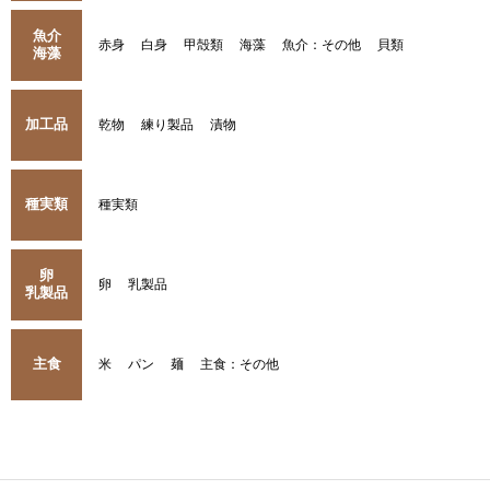
魚介
赤身
白身
甲殻類
海藻
魚介：その他
貝類
海藻
加工品
乾物
練り製品
漬物
種実類
種実類
卵
卵
乳製品
乳製品
主食
米
パン
麺
主食：その他