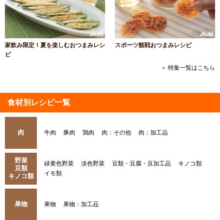
家飲み限定！夏を楽しむおつまみレシ
スポーツ観戦おつまみレシピ
ピ
＞ 特集一覧はこちら
食材別レシピ一覧
肉
牛肉
豚肉
鶏肉
肉：その他
肉：加工品
野菜
緑黄色野菜
淡色野菜
豆類・豆腐・豆加工品
キノコ類
豆類
イモ類
キノコ類
果物
果物
果物：加工品