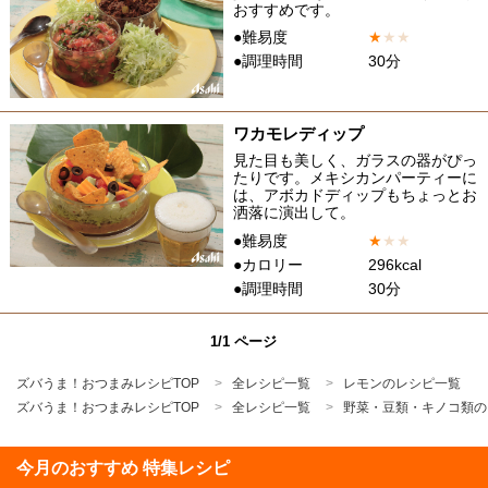
おすすめです。
●難易度
★
★
★
●調理時間
30分
ワカモレディップ
見た目も美しく、ガラスの器がぴっ
たりです。メキシカンパーティーに
は、アボカドディップもちょっとお
洒落に演出して。
●難易度
★
★
★
●カロリー
296kcal
●調理時間
30分
1/1 ページ
ズバうま！おつまみレシピTOP
全レシピ一覧
レモンのレシピ一覧
ズバうま！おつまみレシピTOP
全レシピ一覧
野菜・豆類・キノコ類の
今月のおすすめ 特集レシピ