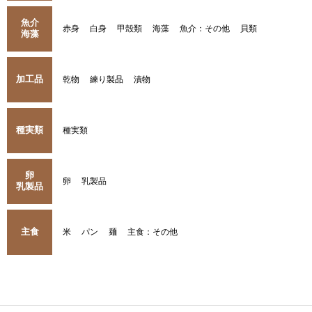
魚介
赤身
白身
甲殻類
海藻
魚介：その他
貝類
海藻
加工品
乾物
練り製品
漬物
種実類
種実類
卵
卵
乳製品
乳製品
主食
米
パン
麺
主食：その他