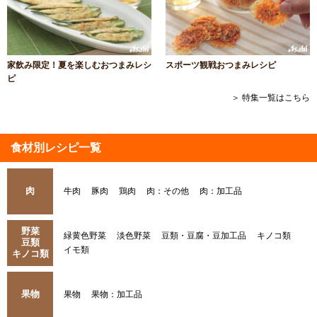
家飲み限定！夏を楽しむおつまみレシ
スポーツ観戦おつまみレシピ
ピ
＞ 特集一覧はこちら
食材別レシピ一覧
肉
牛肉
豚肉
鶏肉
肉：その他
肉：加工品
野菜
緑黄色野菜
淡色野菜
豆類・豆腐・豆加工品
キノコ類
豆類
イモ類
キノコ類
果物
果物
果物：加工品