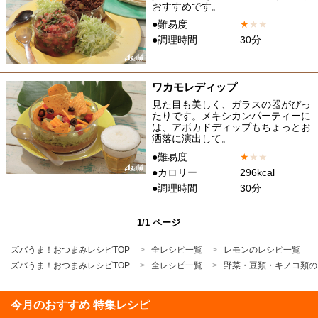
おすすめです。
●難易度
★
★
★
●調理時間
30分
ワカモレディップ
見た目も美しく、ガラスの器がぴっ
たりです。メキシカンパーティーに
は、アボカドディップもちょっとお
洒落に演出して。
●難易度
★
★
★
●カロリー
296kcal
●調理時間
30分
1/1 ページ
ズバうま！おつまみレシピTOP
全レシピ一覧
レモンのレシピ一覧
ズバうま！おつまみレシピTOP
全レシピ一覧
野菜・豆類・キノコ類の
今月のおすすめ 特集レシピ