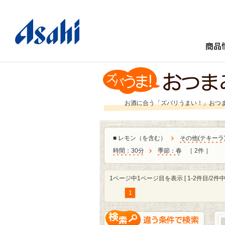
商品
お酒に合う「ズバリうまい！」おつ
■
レモン（を含む）
その他
(
テキーラ
時間：30分
季節：春
［ 2件 ］
1ページ中1ページ目を表示 [ 1-2件目/2件中 
1