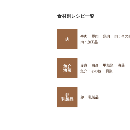
食材別レシピ一覧
牛肉
豚肉
鶏肉
肉：その
肉
肉：加工品
赤身
白身
甲殻類
海藻
魚介
海藻
魚介：その他
貝類
卵
卵
乳製品
乳製品