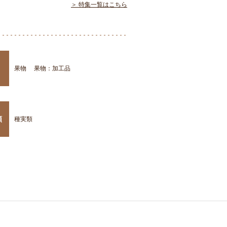
＞ 特集一覧はこちら
果物
果物：加工品
類
種実類