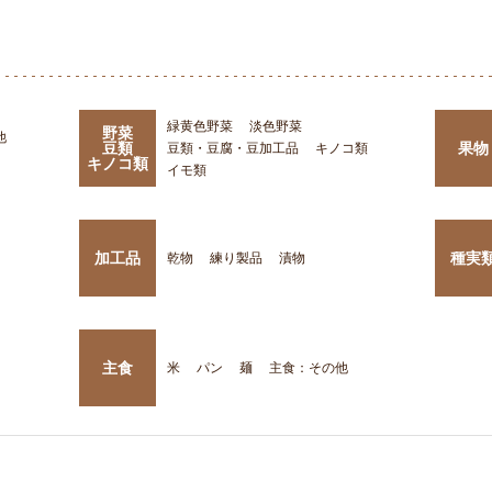
緑黄色野菜
淡色野菜
野菜
他
豆類
果物
豆類・豆腐・豆加工品
キノコ類
キノコ類
イモ類
加工品
種実
乾物
練り製品
漬物
主食
米
パン
麺
主食：その他