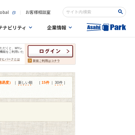
obal
お客様相談室
検索キーワード入力
テナビリティ
企業情報
ただくと、MYレ
機能をご利用いた
サヒパークとは
新規ご利用はコチラ
難易度）
｜
新しい順
［
15件
｜
30件
］