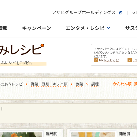
アサヒグループホールディングス
Gl
情報
キャンペーン
エンタメ・レシピ
サス
アサヒパークにログインしてい
シピやおいしそうボタンなどの
だけます。
MYレシピとは
ア
まみレシピをご紹介。
かんたん順（
)にあうレシピ
野菜・豆類・キノコ類
副菜
調理
]