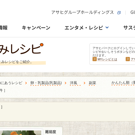
アサヒグループホールディングス
Gl
情報
キャンペーン
エンタメ・レシピ
サス
アサヒパークにログインしてい
シピやおいしそうボタンなどの
だけます。
MYレシピとは
ア
まみレシピをご紹介。
かんたん順（
)にあうレシピ
卵・乳製品
(
乳製品
)
洋風
副菜
件 ］
]