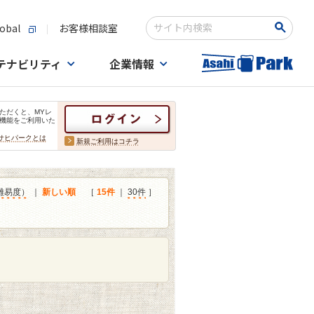
obal
お客様相談室
検索キーワード入力
テナビリティ
企業情報
ただくと、MYレ
機能をご利用いた
サヒパークとは
新規ご利用はコチラ
難易度）
｜
新しい順
［
15件
｜
30件
］