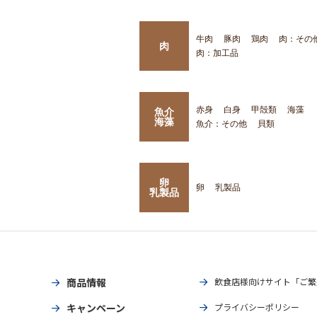
牛肉
豚肉
鶏肉
肉：その
肉
肉：加工品
赤身
白身
甲殻類
海藻
魚介
海藻
魚介：その他
貝類
卵
卵
乳製品
乳製品
商品情報
飲食店様向けサイト「ご繁
キャンペーン
プライバシーポリシー