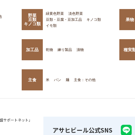
緑黄色野菜
淡色野菜
野菜
他
豆類
果物
豆類・豆腐・豆加工品
キノコ類
キノコ類
イモ類
加工品
種実
乾物
練り製品
漬物
主食
米
パン
麺
主食：その他
盛サポートネット」
アサヒビール公式SNS