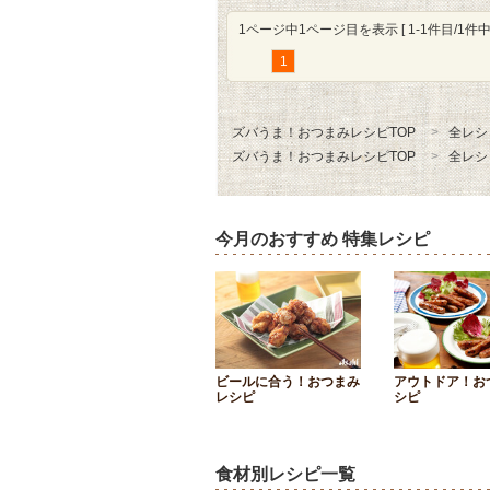
1ページ中1ページ目を表示 [ 1-1件目/1件中 
1
ズバうま！おつまみレシピTOP
全レシ
ズバうま！おつまみレシピTOP
全レシ
今月のおすすめ 特集レシピ
ビールに合う！おつまみ
アウトドア！お
レシピ
シピ
食材別レシピ一覧