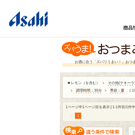
商品
お酒に合う「ズバリうまい！」おつ
■
レモン（を含む）
その他
(
テキーラ
調理時間：30分
季節：夏
［ 1
1ページ中1ページ目を表示 [ 1-1件目/1件中 
1