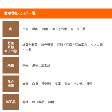
食材別レシピ一覧
肉
牛肉
豚肉
鶏肉
肉：その他
肉：加工品
野菜
緑黄色野菜
淡色野菜
豆類・豆腐・豆加工品
キノコ類
豆類
イモ類
キノコ類
果物
果物
果物：加工品
魚介
赤身
白身
甲殻類
海藻
魚介：その他
貝類
海藻
加工品
乾物
練り製品
漬物