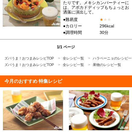
たりです。メキシカンパーティーに
は、アボカドディップもちょっとお
洒落に演出して。
●難易度
★
★
★
●カロリー
296kcal
●調理時間
30分
1/1 ページ
ズバうま！おつまみレシピTOP
全レシピ一覧
ハラペーニョのレシピ一
ズバうま！おつまみレシピTOP
全レシピ一覧
果物のレシピ一覧
今月のおすすめ 特集レシピ