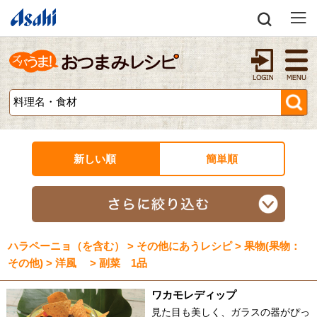
新しい順
簡単順
ハラペーニョ（を含む） > その他にあうレシピ > 果物(果物：
その他) > 洋風 > 副菜 1品
ワカモレディップ
見た目も美しく、ガラスの器がぴっ