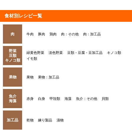
食材別レシピ一覧
肉
牛肉
豚肉
鶏肉
肉：その他
肉：加工品
野菜
緑黄色野菜
淡色野菜
豆類・豆腐・豆加工品
キノコ類
豆類
イモ類
キノコ類
果物
果物
果物：加工品
魚介
赤身
白身
甲殻類
海藻
魚介：その他
貝類
海藻
加工品
乾物
練り製品
漬物