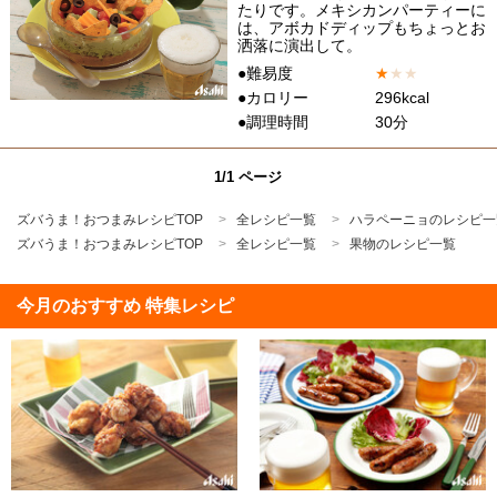
たりです。メキシカンパーティーに
は、アボカドディップもちょっとお
洒落に演出して。
●難易度
★
★
★
●カロリー
296kcal
●調理時間
30分
1/1 ページ
ズバうま！おつまみレシピTOP
全レシピ一覧
ハラペーニョのレシピ一
ズバうま！おつまみレシピTOP
全レシピ一覧
果物のレシピ一覧
今月のおすすめ 特集レシピ