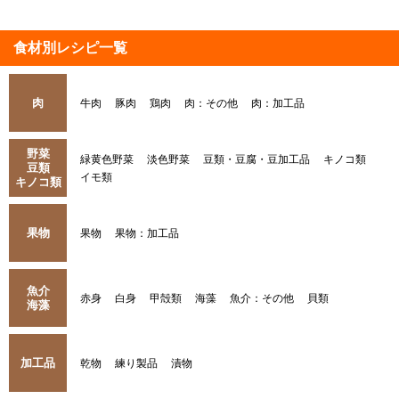
食材別レシピ一覧
肉
牛肉
豚肉
鶏肉
肉：その他
肉：加工品
野菜
緑黄色野菜
淡色野菜
豆類・豆腐・豆加工品
キノコ類
豆類
イモ類
キノコ類
果物
果物
果物：加工品
魚介
赤身
白身
甲殻類
海藻
魚介：その他
貝類
海藻
加工品
乾物
練り製品
漬物