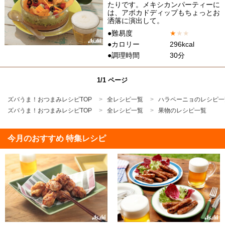
たりです。メキシカンパーティーに
は、アボカドディップもちょっとお
洒落に演出して。
●難易度
★
★
★
●カロリー
296kcal
●調理時間
30分
1/1 ページ
ズバうま！おつまみレシピTOP
全レシピ一覧
ハラペーニョのレシピ一
ズバうま！おつまみレシピTOP
全レシピ一覧
果物のレシピ一覧
今月のおすすめ 特集レシピ