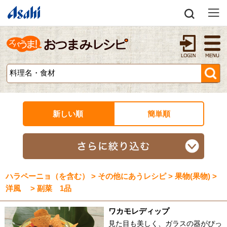
新しい順
簡単順
ハラペーニョ（を含む） > その他にあうレシピ > 果物(果物) >
洋風 > 副菜 1品
ワカモレディップ
見た目も美しく、ガラスの器がぴっ