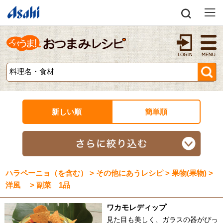
新しい順
簡単順
ハラペーニョ（を含む） > その他にあうレシピ > 果物(果物) >
洋風 > 副菜 1品
ワカモレディップ
見た目も美しく、ガラスの器がぴっ