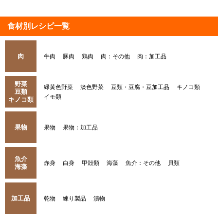
食材別レシピ一覧
肉
牛肉
豚肉
鶏肉
肉：その他
肉：加工品
野菜
緑黄色野菜
淡色野菜
豆類・豆腐・豆加工品
キノコ類
豆類
イモ類
キノコ類
果物
果物
果物：加工品
魚介
赤身
白身
甲殻類
海藻
魚介：その他
貝類
海藻
加工品
乾物
練り製品
漬物