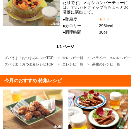
たりです。メキシカンパーティーに
は、アボカドディップもちょっとお
洒落に演出して。
●難易度
★
★
★
●カロリー
296kcal
●調理時間
30分
1/1 ページ
ズバうま！おつまみレシピTOP
全レシピ一覧
ハラペーニョのレシピ一
ズバうま！おつまみレシピTOP
全レシピ一覧
果物のレシピ一覧
今月のおすすめ 特集レシピ