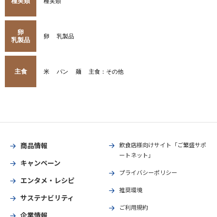
種実類
種実類
卵
卵
乳製品
乳製品
主食
米
パン
麺
主食：その他
商品情報
飲食店様向けサイト「ご繁盛サポ
ートネット」
キャンペーン
プライバシーポリシー
エンタメ・レシピ
推奨環境
サステナビリティ
ご利用規約
企業情報