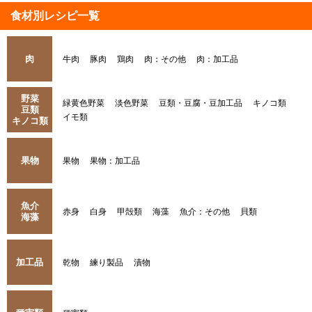
食材別レシピ一覧
肉
牛肉
豚肉
鶏肉
肉：その他
肉：加工品
野菜
緑黄色野菜
淡色野菜
豆類・豆腐・豆加工品
キノコ類
豆類
イモ類
キノコ類
果物
果物
果物：加工品
魚介
赤身
白身
甲殻類
海藻
魚介：その他
貝類
海藻
加工品
乾物
練り製品
漬物