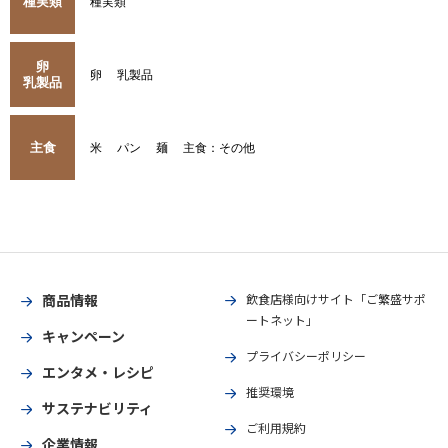
種実類
種実類
卵
卵
乳製品
乳製品
主食
米
パン
麺
主食：その他
商品情報
飲食店様向けサイト「ご繁盛サポ
ートネット」
キャンペーン
プライバシーポリシー
エンタメ・レシピ
推奨環境
サステナビリティ
ご利用規約
企業情報