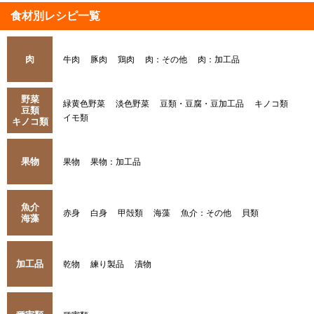
食材別レシピ一覧
肉
牛肉
豚肉
鶏肉
肉：その他
肉：加工品
野菜
緑黄色野菜
淡色野菜
豆類・豆腐・豆加工品
キノコ類
豆類
イモ類
キノコ類
果物
果物
果物：加工品
魚介
赤身
白身
甲殻類
海藻
魚介：その他
貝類
海藻
加工品
乾物
練り製品
漬物