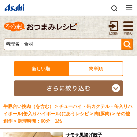
新しい順
簡単順
牛豚合い挽肉（を含む） > チューハイ・缶カクテル・缶入りハ
イボール(缶入りハイボール)にあうレシピ > 肉(豚肉) > その他
創作 > 調理時間：60分 1品
サモサ風揚げ餃子