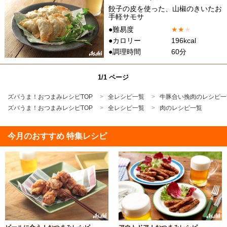
餃子の皮を使った、山椒のきいたお
手軽サモサ
●難易度
★
★
★
●カロリー
196kcal
●調理時間
60分
1/1 ページ
ズバうま！おつまみレシピTOP
全レシピ一覧
牛豚合い挽肉のレシピ一
ズバうま！おつまみレシピTOP
全レシピ一覧
肉のレシピ一覧
今月のおすすめ 特集レシピ