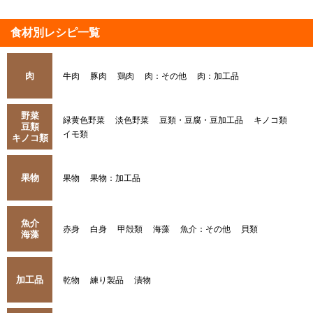
食材別レシピ一覧
肉
牛肉
豚肉
鶏肉
肉：その他
肉：加工品
野菜
緑黄色野菜
淡色野菜
豆類・豆腐・豆加工品
キノコ類
豆類
イモ類
キノコ類
果物
果物
果物：加工品
魚介
赤身
白身
甲殻類
海藻
魚介：その他
貝類
海藻
加工品
乾物
練り製品
漬物