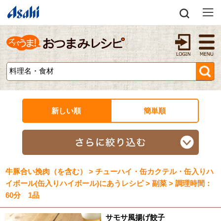
新しい順
簡単順
牛豚合い挽肉（を含む） > チューハイ・缶カクテル・缶入りハ
イボール(缶入りハイボール)にあうレシピ > 副菜 > 調理時間：
60分 1品
サモサ風揚げ餃子