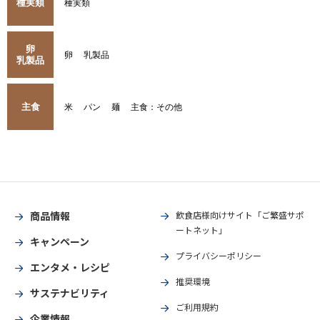
種実類
種実類
卵
卵
乳製品
乳製品
主食
米
パン
麺
主食：その他
商品情報
飲食店様向けサイト「ご繁盛サポ
ートネット」
キャンペーン
プライバシーポリシー
エンタメ・レシピ
推奨環境
サステナビリティ
ご利用規約
企業情報