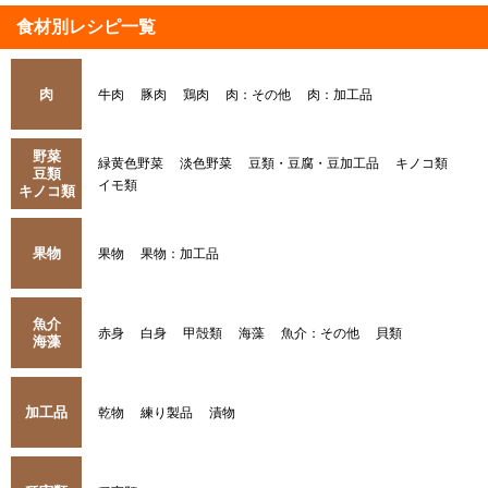
食材別レシピ一覧
肉
牛肉
豚肉
鶏肉
肉：その他
肉：加工品
野菜
緑黄色野菜
淡色野菜
豆類・豆腐・豆加工品
キノコ類
豆類
イモ類
キノコ類
果物
果物
果物：加工品
魚介
赤身
白身
甲殻類
海藻
魚介：その他
貝類
海藻
加工品
乾物
練り製品
漬物