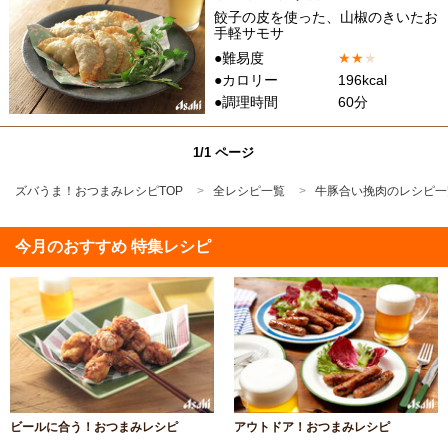
餃子の皮を使った、山椒のきいたお
手軽サモサ
●難易度
★
★
★
●カロリー
196kcal
●調理時間
60分
1/1 ページ
ズバうま！おつまみレシピTOP
全レシピ一覧
牛豚合い挽肉のレシピ一
今月のおすすめ 特集レシピ
ビールに合う！おつまみレシピ
アウトドア！おつまみレシピ