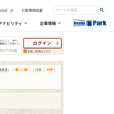
obal
お客様相談室
検索キーワード入力
テナビリティ
企業情報
ただくと、MYレ
機能をご利用いた
サヒパークとは
新規ご利用はコチラ
難易度）
｜
新しい順
［
15件
｜
30件
］