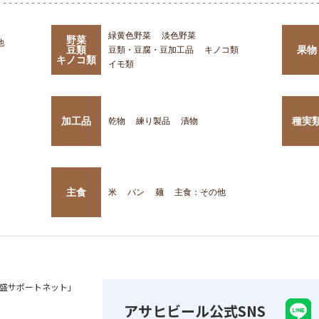
緑黄色野菜
淡色野菜
野菜
他
豆類
果物
豆類・豆腐・豆加工品
キノコ類
キノコ類
イモ類
加工品
種実
乾物
練り製品
漬物
主食
米
パン
麺
主食：その他
盛サポートネット」
アサヒビール公式SNS