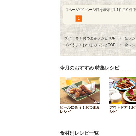
1ページ中1ページ目を表示 [ 1-1件目/1件中 
1
ズバうま！おつまみレシピTOP
全レシ
ズバうま！おつまみレシピTOP
全レシ
今月のおすすめ 特集レシピ
ビールに合う！おつまみ
アウトドア！お
レシピ
シピ
食材別レシピ一覧