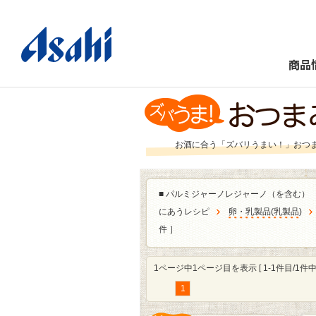
商品
お酒に合う「ズバリうまい！」おつ
■
パルミジャーノレジャーノ（を含む）
にあうレシピ
卵・乳製品
(
乳製品
)
件 ］
1ページ中1ページ目を表示 [ 1-1件目/1件中 
1