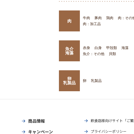
牛肉
豚肉
鶏肉
肉：その
肉
肉：加工品
赤身
白身
甲殻類
海藻
魚介
海藻
魚介：その他
貝類
卵
卵
乳製品
乳製品
商品情報
飲食店様向けサイト「ご繁
キャンペーン
プライバシーポリシー