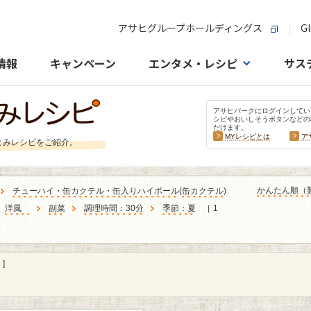
アサヒグループホールディングス
Gl
情報
キャンペーン
エンタメ・レシピ
サス
アサヒパークにログインしてい
シピやおいしそうボタンなどの
だけます。
MYレシピとは
ア
まみレシピをご紹介。
かんたん順（
チューハイ・缶カクテル・缶入りハイボール
(
缶カクテル
)
洋風
副菜
調理時間：30分
季節：夏
［ 1
]