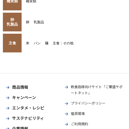
種実類
種実類
卵
卵
乳製品
乳製品
主食
米
パン
麺
主食：その他
商品情報
飲食店様向けサイト「ご繁盛サポ
ートネット」
キャンペーン
プライバシーポリシー
エンタメ・レシピ
推奨環境
サステナビリティ
ご利用規約
企業情報