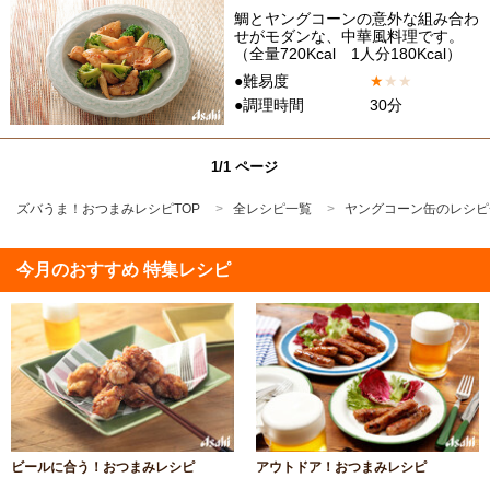
鯛とヤングコーンの意外な組み合わ
せがモダンな、中華風料理です。
（全量720Kcal 1人分180Kcal）
●難易度
★
★
★
●調理時間
30分
1/1 ページ
ズバうま！おつまみレシピTOP
全レシピ一覧
ヤングコーン缶のレシピ
今月のおすすめ 特集レシピ
ビールに合う！おつまみレシピ
アウトドア！おつまみレシピ