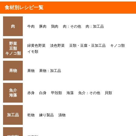
食材別レシピ一覧
肉
牛肉
豚肉
鶏肉
肉：その他
肉：加工品
野菜
緑黄色野菜
淡色野菜
豆類・豆腐・豆加工品
キノコ類
豆類
イモ類
キノコ類
果物
果物
果物：加工品
魚介
赤身
白身
甲殻類
海藻
魚介：その他
貝類
海藻
加工品
乾物
練り製品
漬物