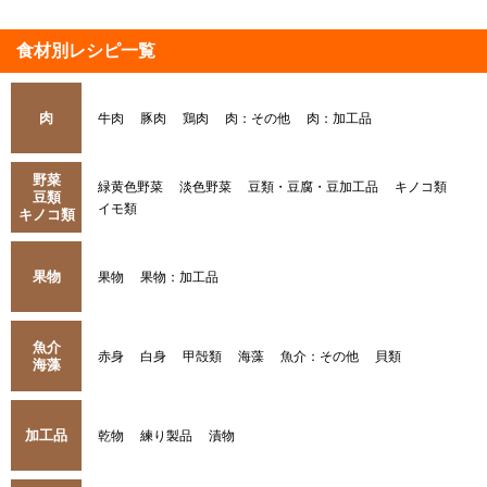
食材別レシピ一覧
肉
牛肉
豚肉
鶏肉
肉：その他
肉：加工品
野菜
緑黄色野菜
淡色野菜
豆類・豆腐・豆加工品
キノコ類
豆類
イモ類
キノコ類
果物
果物
果物：加工品
魚介
赤身
白身
甲殻類
海藻
魚介：その他
貝類
海藻
加工品
乾物
練り製品
漬物