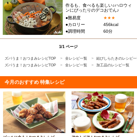
作るも、食べるも楽しい♪ハロウィ
ンにぴったりのデコおでん♪
●難易度
★
★
★
●カロリー
456kcal
●調理時間
60分
1/1 ページ
ズバうま！おつまみレシピTOP
全レシピ一覧
結びしらたきのレシピ一
ズバうま！おつまみレシピTOP
全レシピ一覧
加工品のレシピ一覧
今月のおすすめ 特集レシピ