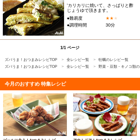
'カリカリに焼いて、さっぱりと酢
じょうゆで頂きます。
●難易度
★
★
★
●調理時間
30分
1/1 ページ
ズバうま！おつまみレシピTOP
全レシピ一覧
牡蠣のレシピ一覧
ズバうま！おつまみレシピTOP
全レシピ一覧
野菜・豆類・キノコ類の
今月のおすすめ 特集レシピ