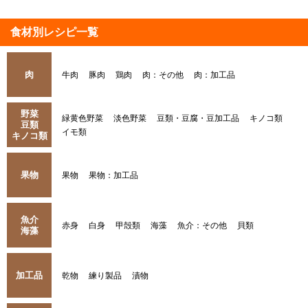
食材別レシピ一覧
肉
牛肉
豚肉
鶏肉
肉：その他
肉：加工品
野菜
緑黄色野菜
淡色野菜
豆類・豆腐・豆加工品
キノコ類
豆類
イモ類
キノコ類
果物
果物
果物：加工品
魚介
赤身
白身
甲殻類
海藻
魚介：その他
貝類
海藻
加工品
乾物
練り製品
漬物