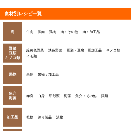
食材別レシピ一覧
肉
牛肉
豚肉
鶏肉
肉：その他
肉：加工品
野菜
緑黄色野菜
淡色野菜
豆類・豆腐・豆加工品
キノコ類
豆類
イモ類
キノコ類
果物
果物
果物：加工品
魚介
赤身
白身
甲殻類
海藻
魚介：その他
貝類
海藻
加工品
乾物
練り製品
漬物