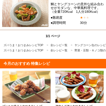
鯛とヤングコーンの意外な組み合わ
せがモダンな、中華風料理です。
（全量720Kcal 1人分180Kcal）
●難易度
★
★
★
●調理時間
30分
1/1 ページ
ズバうま！おつまみレシピTOP
全レシピ一覧
ヤングコーン缶のレシピ
ズバうま！おつまみレシピTOP
全レシピ一覧
野菜・豆類・キノコ類の
今月のおすすめ 特集レシピ