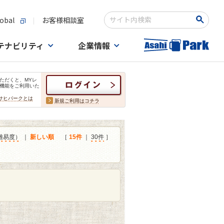
obal
お客様相談室
検索キーワード入力
テナビリティ
企業情報
ただくと、MYレ
機能をご利用いた
サヒパークとは
新規ご利用はコチラ
難易度）
｜
新しい順
［
15件
｜
30件
］