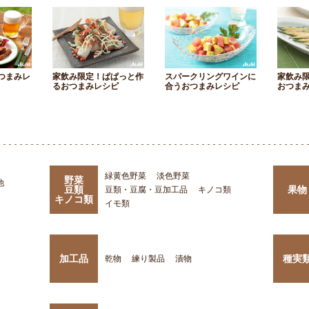
つまみレ
家飲み限定！ぱぱっと作
スパークリングワインに
家飲み
るおつまみレシピ
合うおつまみレシピ
おつま
緑黄色野菜
淡色野菜
野菜
他
豆類
果物
豆類・豆腐・豆加工品
キノコ類
キノコ類
イモ類
加工品
種実
乾物
練り製品
漬物