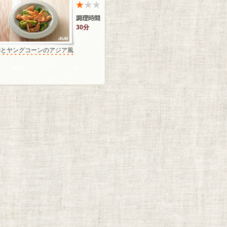
30分
鯛とヤングコーンのアジア風