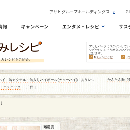
アサヒグループホールディングス
Gl
情報
キャンペーン
エンタメ・レシピ
サス
アサヒパークにログインしてい
シピやおいしそうボタンなどの
だけます。
MYレシピとは
ア
まみレシピをご紹介。
かんたん順（
ハイ・缶カクテル・缶入りハイボール
(
チューハイ
)にあうレシ
・エスニック
［ 1件 ］
]