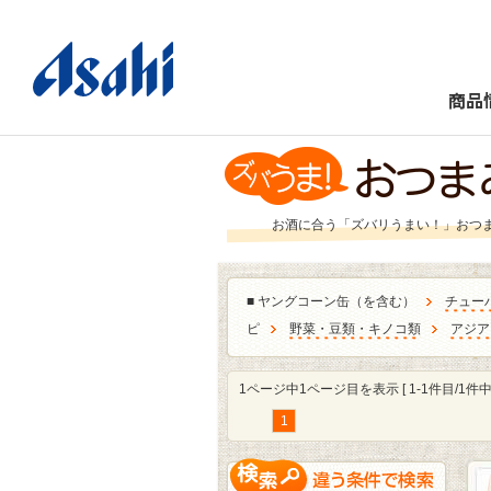
商品
お酒に合う「ズバリうまい！」おつ
■
ヤングコーン缶（を含む）
チュー
ピ
野菜・豆類・キノコ類
アジア
1ページ中1ページ目を表示 [ 1-1件目/1件中 
1