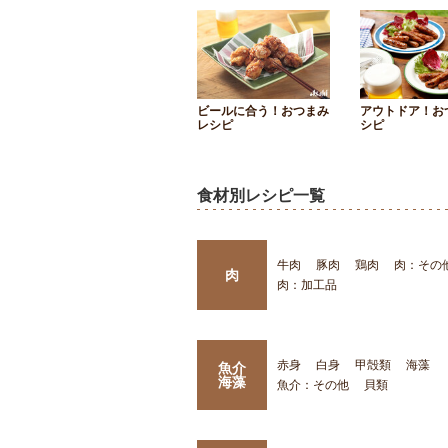
ビールに合う！おつまみ
アウトドア！お
レシピ
シピ
食材別レシピ一覧
牛肉
豚肉
鶏肉
肉：その
肉
肉：加工品
赤身
白身
甲殻類
海藻
魚介
海藻
魚介：その他
貝類