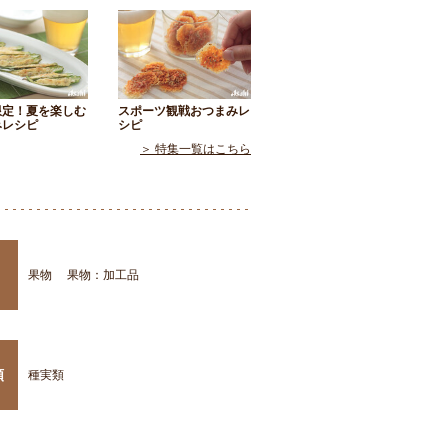
限定！夏を楽しむ
スポーツ観戦おつまみレ
みレシピ
シピ
＞ 特集一覧はこちら
果物
果物：加工品
類
種実類