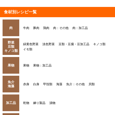
食材別レシピ一覧
肉
牛肉
豚肉
鶏肉
肉：その他
肉：加工品
野菜
緑黄色野菜
淡色野菜
豆類・豆腐・豆加工品
キノコ類
豆類
イモ類
キノコ類
果物
果物
果物：加工品
魚介
赤身
白身
甲殻類
海藻
魚介：その他
貝類
海藻
加工品
乾物
練り製品
漬物