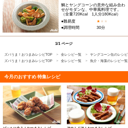
鯛とヤングコーンの意外な組み合わ
せがモダンな、中華風料理です。
（全量720Kcal 1人分180Kcal）
●難易度
★
★
★
●調理時間
30分
1/1 ページ
ズバうま！おつまみレシピTOP
全レシピ一覧
ヤングコーン缶のレシピ
ズバうま！おつまみレシピTOP
全レシピ一覧
魚介・海藻のレシピ一覧
今月のおすすめ 特集レシピ