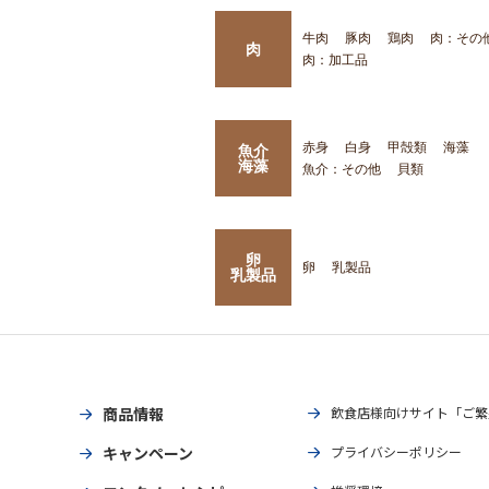
牛肉
豚肉
鶏肉
肉：その
肉
肉：加工品
赤身
白身
甲殻類
海藻
魚介
海藻
魚介：その他
貝類
卵
卵
乳製品
乳製品
商品情報
飲食店様向けサイト「ご繁
キャンペーン
プライバシーポリシー