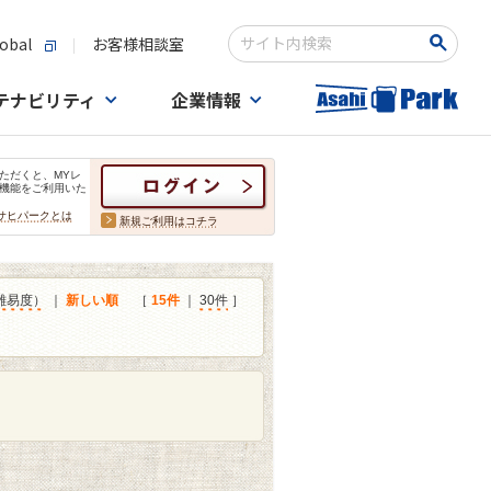
obal
お客様相談室
検索キーワード入力
テナビリティ
企業情報
ただくと、MYレ
機能をご利用いた
サヒパークとは
新規ご利用はコチラ
難易度）
｜
新しい順
［
15件
｜
30件
］