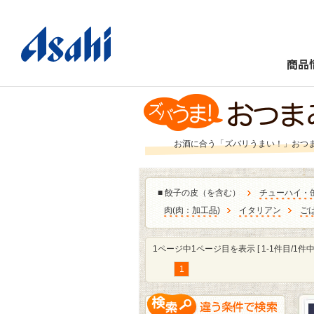
商品
お酒に合う「ズバリうまい！」おつ
■
餃子の皮（を含む）
チューハイ・
肉
(
肉：加工品
)
イタリアン
ご
1ページ中1ページ目を表示 [ 1-1件目/1件中 
1