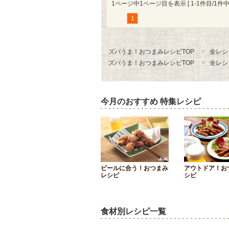
1ページ中1ページ目を表示 [ 1-1件目/1件中 
1
ズバうま！おつまみレシピTOP
全レシ
ズバうま！おつまみレシピTOP
全レシ
今月のおすすめ 特集レシピ
ビールに合う！おつまみ
アウトドア！お
レシピ
シピ
食材別レシピ一覧