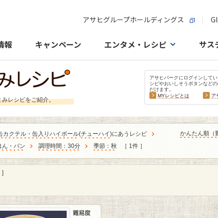
アサヒグループホールディングス
Gl
情報
キャンペーン
エンタメ・レシピ
サス
アサヒパークにログインしてい
シピやおいしそうボタンなどの
だけます。
MYレシピとは
ア
まみレシピをご紹介。
かんたん順（
缶カクテル・缶入りハイボール
(
チューハイ
)にあうレシピ
はん・パン
調理時間：30分
季節：秋
［ 1件 ］
]