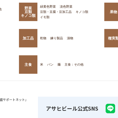
緑黄色野菜
淡色野菜
野菜
他
豆類
果物
豆類・豆腐・豆加工品
キノコ類
キノコ類
イモ類
加工品
種実
乾物
練り製品
漬物
主食
米
パン
麺
主食：その他
盛サポートネット」
アサヒビール公式SNS