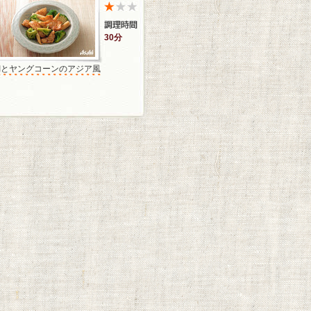
30分
鯛とヤングコーンのアジア風