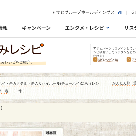
アサヒグループホールディングス
Gl
情報
キャンペーン
エンタメ・レシピ
サス
アサヒパークにログインしてい
シピやおいしそうボタンなどの
だけます。
MYレシピとは
ア
まみレシピをご紹介。
かんたん順（
ハイ・缶カクテル・缶入りハイボール
(
チューハイ
)にあうレシ
節：春
［ 1件 ］
]