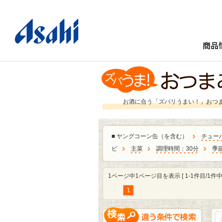
商品
お酒に合う「ズバリうまい！」おつ
■
ヤングコーン缶（を含む）
チュー
ピ
主菜
調理時間：30分
季
1ページ中1ページ目を表示 [ 1-1件目/1件中 
1