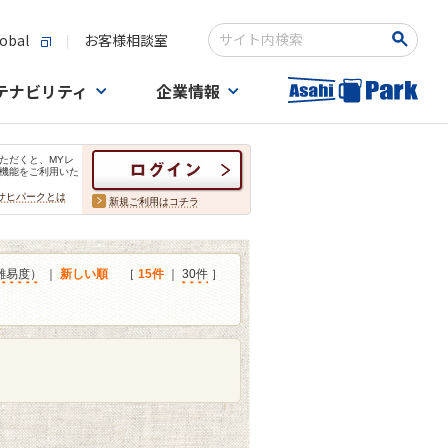
obal
お客様相談室
検索キーワード入力
テナビリティ
企業情報
ただくと、MYレ
機能をご利用いた
サヒパークとは
新規ご利用はコチラ
難易度）
｜
新しい順
［
15件
｜
30件
］