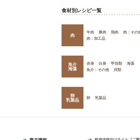
食材別レシピ一覧
牛肉
豚肉
鶏肉
肉：その
肉
肉：加工品
赤身
白身
甲殻類
海藻
魚介
海藻
魚介：その他
貝類
卵
卵
乳製品
乳製品
商品情報
飲食店様向けサイト「ご繁