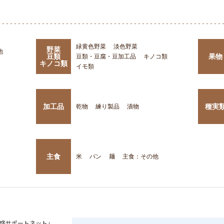
緑黄色野菜
淡色野菜
野菜
他
豆類
果物
豆類・豆腐・豆加工品
キノコ類
キノコ類
イモ類
加工品
種実
乾物
練り製品
漬物
主食
米
パン
麺
主食：その他
盛サポートネット」