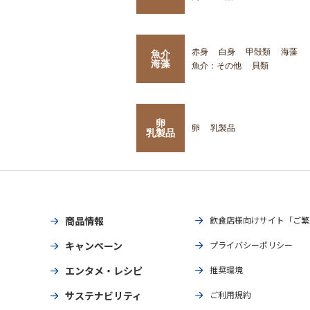
赤身
白身
甲殻類
海藻
魚介
海藻
魚介：その他
貝類
卵
卵
乳製品
乳製品
商品情報
飲食店様向けサイト「ご繁
キャンペーン
プライバシーポリシー
エンタメ・レシピ
推奨環境
サステナビリティ
ご利用規約