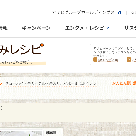
アサヒグループホールディングス
Gl
情報
キャンペーン
エンタメ・レシピ
サス
アサヒパークにログインしてい
シピやおいしそうボタンなどの
だけます。
MYレシピとは
ア
まみレシピをご紹介。
かんたん順（
チューハイ・缶カクテル・缶入りハイボールにあうレシ
]