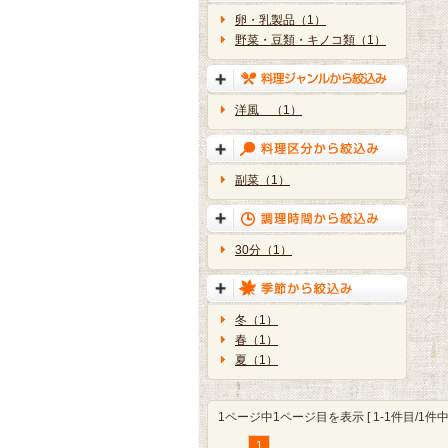
卵・乳製品（1）
野菜・豆類・キノコ類（1）
洋風 （1）
副菜（1）
30分（1）
冬（1）
春（1）
夏（1）
1ページ中1ページ目を表示 [ 1-1件目/1件中 
1