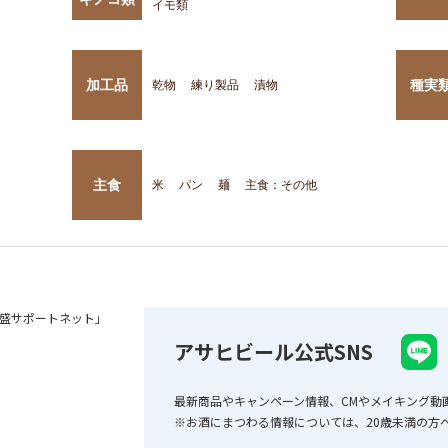
イモ類
加工品
種実
乾物
練り製品
漬物
主食
米
パン
麺
主食：その他
盛サポートネット」
アサヒビール公式SNS
最新商品やキャンペーン情報、CMやメイキング動
※お酒にまつわる情報については、20歳未満の方へ