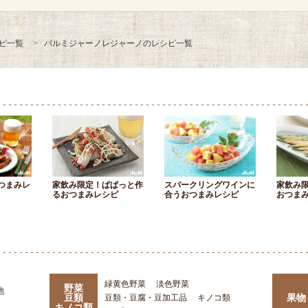
ピ一覧
パルミジャーノレジャーノのレシピ一覧
つまみレ
家飲み限定！ぱぱっと作
スパークリングワインに
家飲み
るおつまみレシピ
合うおつまみレシピ
おつま
緑黄色野菜
淡色野菜
野菜
他
豆類
果物
豆類・豆腐・豆加工品
キノコ類
キノコ類