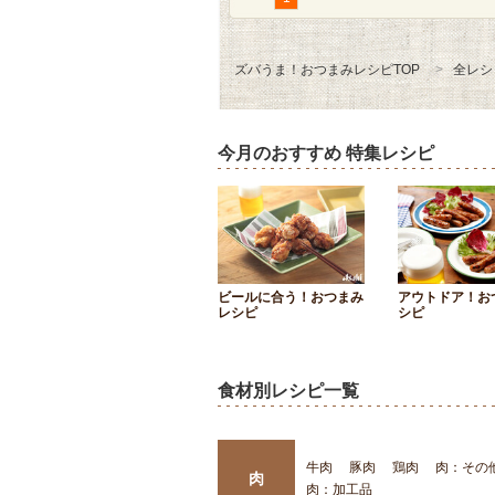
ズバうま！おつまみレシピTOP
全レシ
今月のおすすめ 特集レシピ
ビールに合う！おつまみ
アウトドア！お
レシピ
シピ
食材別レシピ一覧
牛肉
豚肉
鶏肉
肉：その
肉
肉：加工品