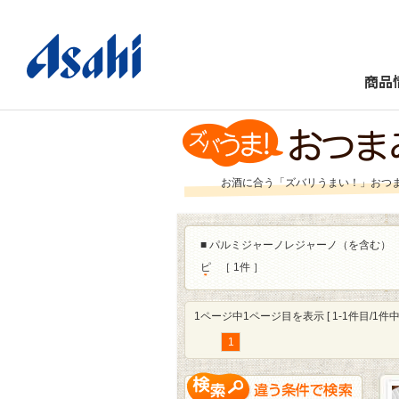
商品
お酒に合う「ズバリうまい！」おつ
■
パルミジャーノレジャーノ（を含む）
ピ
［ 1件 ］
1ページ中1ページ目を表示 [ 1-1件目/1件中 
1