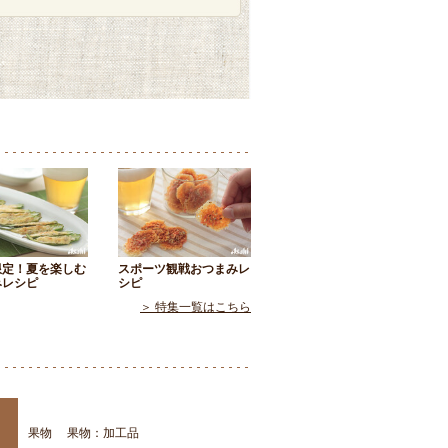
限定！夏を楽しむ
スポーツ観戦おつまみレ
みレシピ
シピ
＞ 特集一覧はこちら
果物
果物：加工品