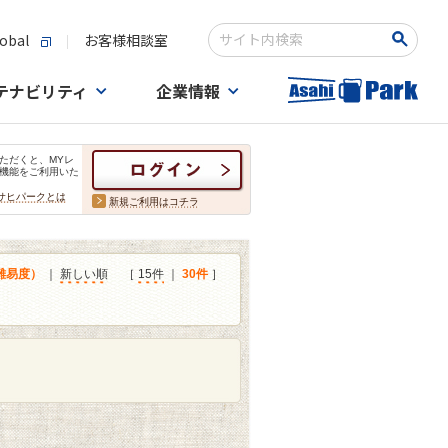
obal
お客様相談室
検索キーワード入力
テナビリティ
企業情報
ただくと、MYレ
機能をご利用いた
サヒパークとは
新規ご利用はコチラ
難易度）
｜
新しい順
［
15件
｜
30件
］