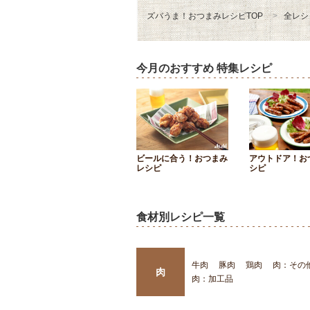
ズバうま！おつまみレシピTOP
全レシ
今月のおすすめ 特集レシピ
ビールに合う！おつまみ
アウトドア！お
レシピ
シピ
食材別レシピ一覧
牛肉
豚肉
鶏肉
肉：その
肉
肉：加工品