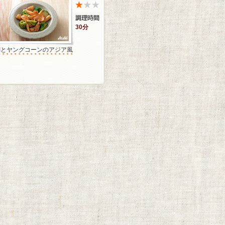
30分
鯛とヤングコーンのアジア風