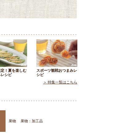
限定！夏を楽しむ
スポーツ観戦おつまみレ
みレシピ
シピ
＞ 特集一覧はこちら
果物
果物：加工品