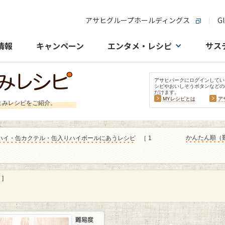
アサヒグループホールディングス
Gl
情報
キャンペーン
エンタメ・レシピ
サス
アサヒパークにログインしてい
シピやおいしそうボタンなどの
だけます。
MYレシピとは
ア
まみレシピをご紹介。
かんたん順（
ハイ・缶カクテル・缶入りハイボールにあうレシピ
［ 1
]