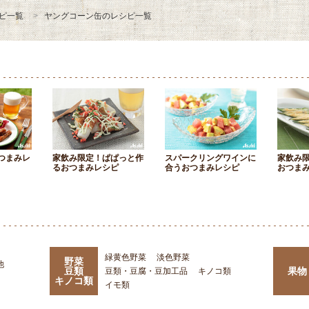
ピ一覧
ヤングコーン缶のレシピ一覧
つまみレ
家飲み限定！ぱぱっと作
スパークリングワインに
家飲み
るおつまみレシピ
合うおつまみレシピ
おつま
緑黄色野菜
淡色野菜
野菜
他
豆類
果物
豆類・豆腐・豆加工品
キノコ類
キノコ類
イモ類