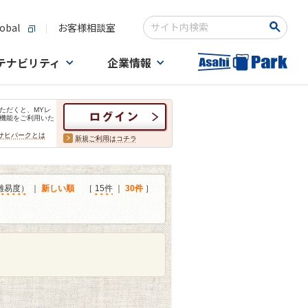
obal
お客様相談室
検索キーワード入力
テナビリティ
企業情報
ただくと、MYレ
機能をご利用いた
サヒパークとは
新規ご利用はコチラ
難易度）
｜
新しい順
［
15件
｜
30件
］