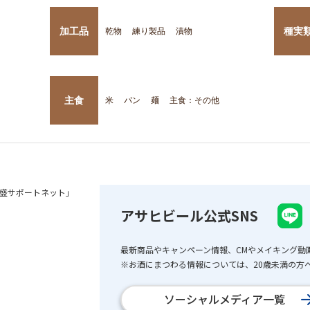
加工品
種実
乾物
練り製品
漬物
主食
米
パン
麺
主食：その他
盛サポートネット」
アサヒビール公式SNS
最新商品やキャンペーン情報、CMやメイキング動
※お酒にまつわる情報については、20歳未満の方へ
ソーシャルメディア一覧