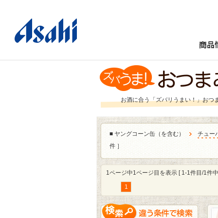
商品
お酒に合う「ズバリうまい！」おつ
■
ヤングコーン缶（を含む）
チュー
件 ］
1ページ中1ページ目を表示 [ 1-1件目/1件中 
1