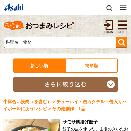
新しい順
簡単順
牛豚合い挽肉（を含む） > チューハイ・缶カクテル・缶入りハ
イボールにあうレシピ > その他創作 1品
サモサ風揚げ餃子
餃子の皮を使った、山椒のきいたお