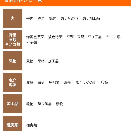
食材別レシピ一覧
肉
牛肉
豚肉
鶏肉
肉：その他
肉：加工品
野菜
緑黄色野菜
淡色野菜
豆類・豆腐・豆加工品
キノコ類
豆類
イモ類
キノコ類
果物
果物
果物：加工品
魚介
赤身
白身
甲殻類
海藻
魚介：その他
貝類
海藻
加工品
乾物
練り製品
漬物
種実類
種実類