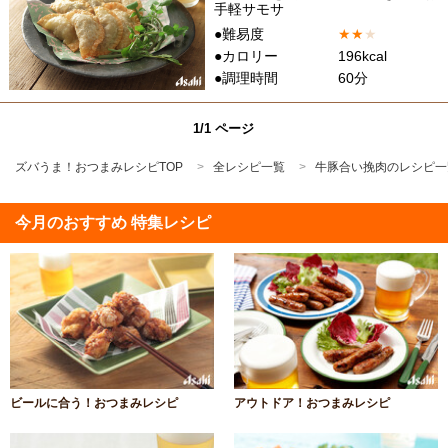
手軽サモサ
●難易度
★
★
★
●カロリー
196kcal
●調理時間
60分
1/1 ページ
ズバうま！おつまみレシピTOP
全レシピ一覧
牛豚合い挽肉のレシピ一
今月のおすすめ 特集レシピ
ビールに合う！おつまみレシピ
アウトドア！おつまみレシピ