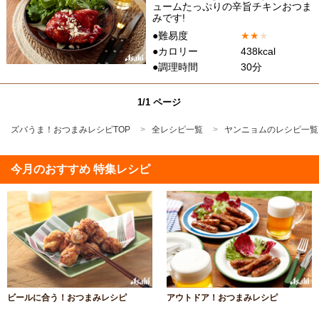
ュームたっぷりの辛旨チキンおつま
みです!
●難易度
★
★
★
●カロリー
438kcal
●調理時間
30分
1/1 ページ
ズバうま！おつまみレシピTOP
全レシピ一覧
ヤンニョムのレシピ一覧
今月のおすすめ 特集レシピ
ビールに合う！おつまみレシピ
アウトドア！おつまみレシピ