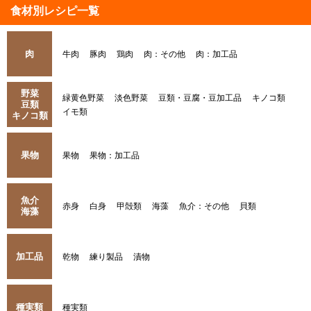
食材別レシピ一覧
肉
牛肉
豚肉
鶏肉
肉：その他
肉：加工品
野菜
緑黄色野菜
淡色野菜
豆類・豆腐・豆加工品
キノコ類
豆類
イモ類
キノコ類
果物
果物
果物：加工品
魚介
赤身
白身
甲殻類
海藻
魚介：その他
貝類
海藻
加工品
乾物
練り製品
漬物
種実類
種実類