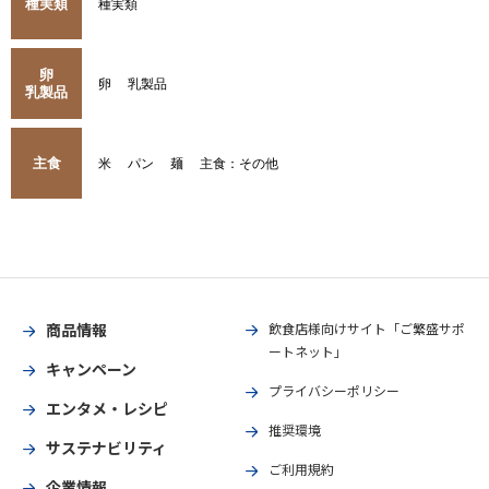
種実類
種実類
卵
卵
乳製品
乳製品
主食
米
パン
麺
主食：その他
商品情報
飲食店様向けサイト「ご繁盛サポ
ートネット」
キャンペーン
プライバシーポリシー
エンタメ・レシピ
推奨環境
サステナビリティ
ご利用規約
企業情報