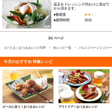
温玉をドレッシング代わりに混ぜて
から頂きます。
●難易度
★
★
★
●調理時間
30分
1/1 ページ
ズバうま！おつまみレシピTOP
全レシピ一覧
パルミジャーノレジャー
今月のおすすめ 特集レシピ
ビールに合う！おつまみレシピ
アウトドア！おつまみレシピ