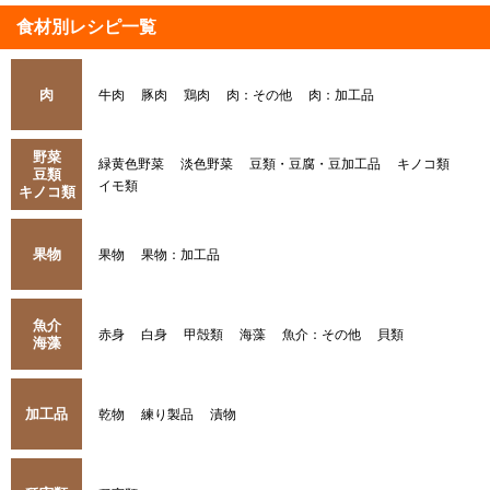
食材別レシピ一覧
肉
牛肉
豚肉
鶏肉
肉：その他
肉：加工品
野菜
緑黄色野菜
淡色野菜
豆類・豆腐・豆加工品
キノコ類
豆類
イモ類
キノコ類
果物
果物
果物：加工品
魚介
赤身
白身
甲殻類
海藻
魚介：その他
貝類
海藻
加工品
乾物
練り製品
漬物