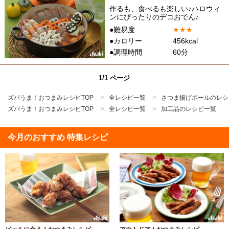
作るも、食べるも楽しい♪ハロウィ
ンにぴったりのデコおでん♪
●難易度
★
★
★
●カロリー
456kcal
●調理時間
60分
1/1 ページ
ズバうま！おつまみレシピTOP
全レシピ一覧
さつま揚げボールのレシ
ズバうま！おつまみレシピTOP
全レシピ一覧
加工品のレシピ一覧
今月のおすすめ 特集レシピ