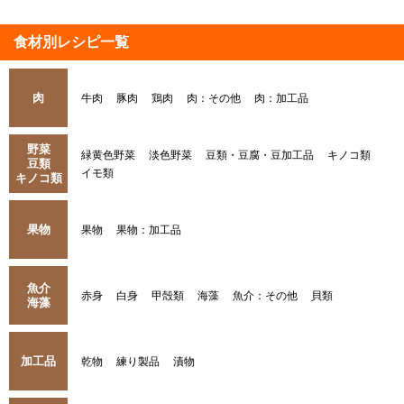
食材別レシピ一覧
肉
牛肉
豚肉
鶏肉
肉：その他
肉：加工品
野菜
緑黄色野菜
淡色野菜
豆類・豆腐・豆加工品
キノコ類
豆類
イモ類
キノコ類
果物
果物
果物：加工品
魚介
赤身
白身
甲殻類
海藻
魚介：その他
貝類
海藻
加工品
乾物
練り製品
漬物