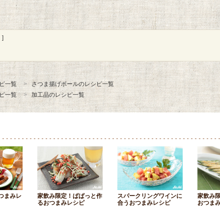
]
ピ一覧
さつま揚げボールのレシピ一覧
ピ一覧
加工品のレシピ一覧
つまみレ
家飲み限定！ぱぱっと作
スパークリングワインに
家飲み
るおつまみレシピ
合うおつまみレシピ
おつま