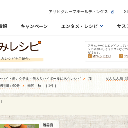
アサヒグループホールディングス
Gl
情報
キャンペーン
エンタメ・レシピ
サス
アサヒパークにログインしてい
シピやおいしそうボタンなどの
だけます。
MYレシピとは
ア
まみレシピをご紹介。
かんたん順（
ーハイ・缶カクテル・缶入りハイボールにあうレシピ
加
理時間：60分
季節：秋
［ 1件 ］
]