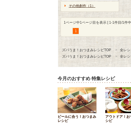
その他創作（1）
1ページ中1ページ目を表示 [ 1-1件目/1件中 
1
ズバうま！おつまみレシピTOP
全レシ
ズバうま！おつまみレシピTOP
全レシ
今月のおすすめ 特集レシピ
ビールに合う！おつまみ
アウトドア！お
レシピ
シピ