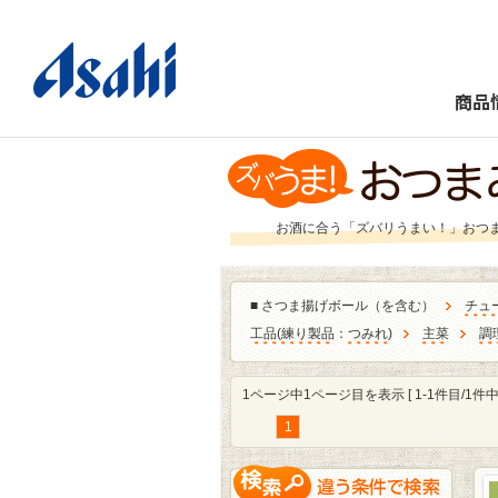
商品
お酒に合う「ズバリうまい！」おつ
■
さつま揚げボール（を含む）
チュ
工品
(
練り製品
：
つみれ
)
主菜
調
1ページ中1ページ目を表示 [ 1-1件目/1件中 
1