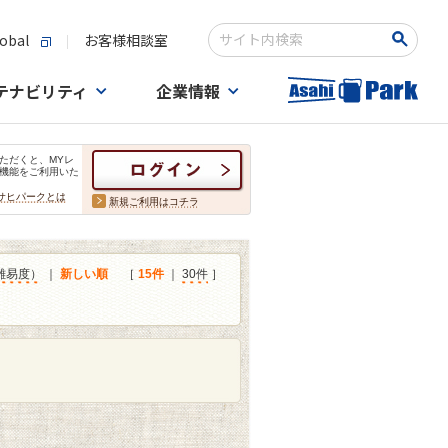
obal
お客様相談室
検索キーワード入力
テナビリティ
企業情報
ただくと、MYレ
機能をご利用いた
サヒパークとは
新規ご利用はコチラ
難易度）
｜
新しい順
［
15件
｜
30件
］