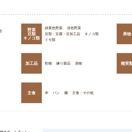
緑黄色野菜
淡色野菜
野菜
他
豆類
果物
豆類・豆腐・豆加工品
キノコ類
キノコ類
イモ類
加工品
種実
乾物
練り製品
漬物
主食
米
パン
麺
主食：その他
盛サポートネット」