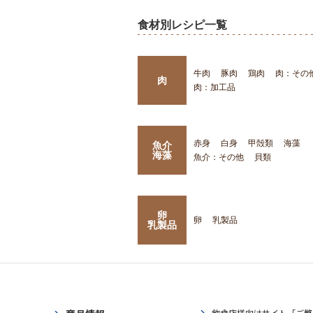
食材別レシピ一覧
牛肉
豚肉
鶏肉
肉：その
肉
肉：加工品
赤身
白身
甲殻類
海藻
魚介
海藻
魚介：その他
貝類
卵
卵
乳製品
乳製品
飲食店様向けサイト「ご繁