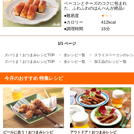
ベーコンとチーズのコクに包まれ
た、ふわふわのはんぺんが絶品♪
●難易度
★
★
★
●カロリー
412kcal
●調理時間
15分
1/1 ページ
ズバうま！おつまみレシピTOP
全レシピ一覧
スライスベーコンのレシ
ズバうま！おつまみレシピTOP
全レシピ一覧
加工品のレシピ一覧
今月のおすすめ 特集レシピ
ビールに合う！おつまみレシピ
アウトドア！おつまみレシピ