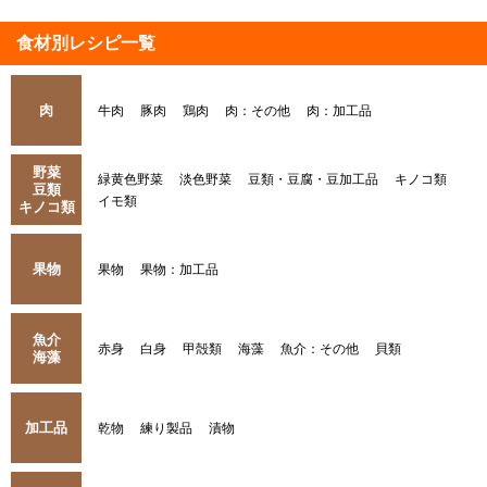
食材別レシピ一覧
肉
牛肉
豚肉
鶏肉
肉：その他
肉：加工品
野菜
緑黄色野菜
淡色野菜
豆類・豆腐・豆加工品
キノコ類
豆類
イモ類
キノコ類
果物
果物
果物：加工品
魚介
赤身
白身
甲殻類
海藻
魚介：その他
貝類
海藻
加工品
乾物
練り製品
漬物