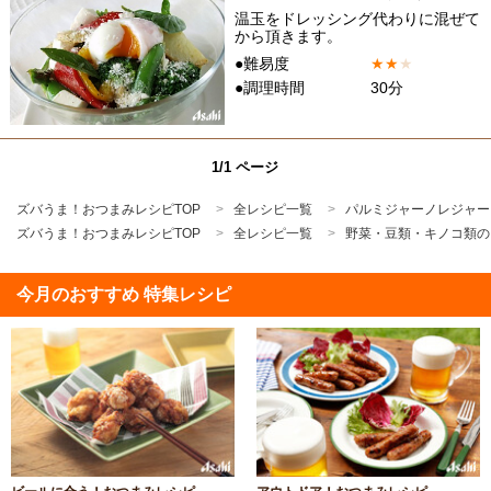
温玉をドレッシング代わりに混ぜて
から頂きます。
●難易度
★
★
★
●調理時間
30分
1/1 ページ
ズバうま！おつまみレシピTOP
全レシピ一覧
パルミジャーノレジャー
ズバうま！おつまみレシピTOP
全レシピ一覧
野菜・豆類・キノコ類の
今月のおすすめ 特集レシピ