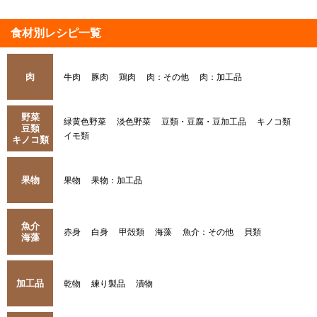
食材別レシピ一覧
肉
牛肉
豚肉
鶏肉
肉：その他
肉：加工品
野菜
緑黄色野菜
淡色野菜
豆類・豆腐・豆加工品
キノコ類
豆類
イモ類
キノコ類
果物
果物
果物：加工品
魚介
赤身
白身
甲殻類
海藻
魚介：その他
貝類
海藻
加工品
乾物
練り製品
漬物