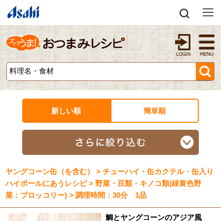
新しい順
簡単順
ヤングコーン缶（を含む） > チューハイ・缶カクテル・缶入り
ハイボールにあうレシピ > 野菜・豆類・キノコ類(緑黄色野
菜：ブロッコリー) > 調理時間：30分 1品
鯛とヤングコーンのアジア風