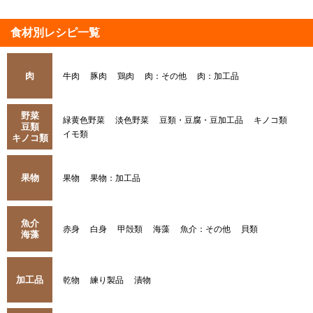
食材別レシピ一覧
肉
牛肉
豚肉
鶏肉
肉：その他
肉：加工品
野菜
緑黄色野菜
淡色野菜
豆類・豆腐・豆加工品
キノコ類
豆類
イモ類
キノコ類
果物
果物
果物：加工品
魚介
赤身
白身
甲殻類
海藻
魚介：その他
貝類
海藻
加工品
乾物
練り製品
漬物