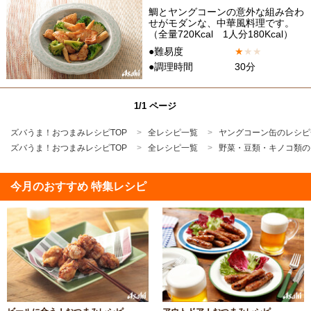
鯛とヤングコーンの意外な組み合わ
せがモダンな、中華風料理です。
（全量720Kcal 1人分180Kcal）
●難易度
★
★
★
●調理時間
30分
1/1 ページ
ズバうま！おつまみレシピTOP
全レシピ一覧
ヤングコーン缶のレシピ
ズバうま！おつまみレシピTOP
全レシピ一覧
野菜・豆類・キノコ類の
今月のおすすめ 特集レシピ