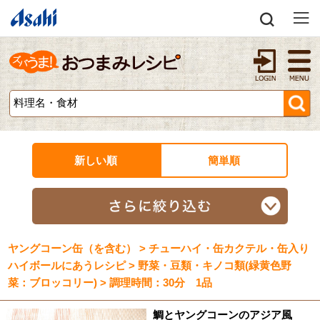
新しい順
簡単順
ヤングコーン缶（を含む） > チューハイ・缶カクテル・缶入り
ハイボールにあうレシピ > 野菜・豆類・キノコ類(緑黄色野
菜：ブロッコリー) > 調理時間：30分 1品
鯛とヤングコーンのアジア風