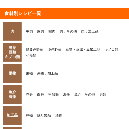
食材別レシピ一覧
肉
牛肉
豚肉
鶏肉
肉：その他
肉：加工品
野菜
緑黄色野菜
淡色野菜
豆類・豆腐・豆加工品
キノコ類
豆類
イモ類
キノコ類
果物
果物
果物：加工品
魚介
赤身
白身
甲殻類
海藻
魚介：その他
貝類
海藻
加工品
乾物
練り製品
漬物