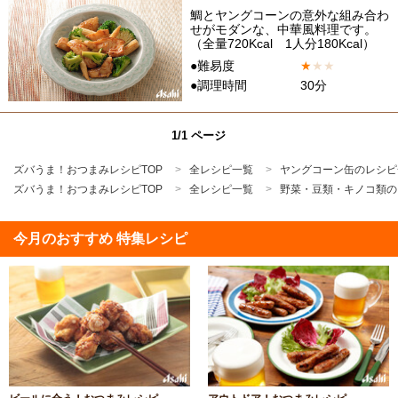
鯛とヤングコーンの意外な組み合わ
せがモダンな、中華風料理です。
（全量720Kcal 1人分180Kcal）
●難易度
★
★
★
●調理時間
30分
1/1 ページ
ズバうま！おつまみレシピTOP
全レシピ一覧
ヤングコーン缶のレシピ
ズバうま！おつまみレシピTOP
全レシピ一覧
野菜・豆類・キノコ類の
今月のおすすめ 特集レシピ